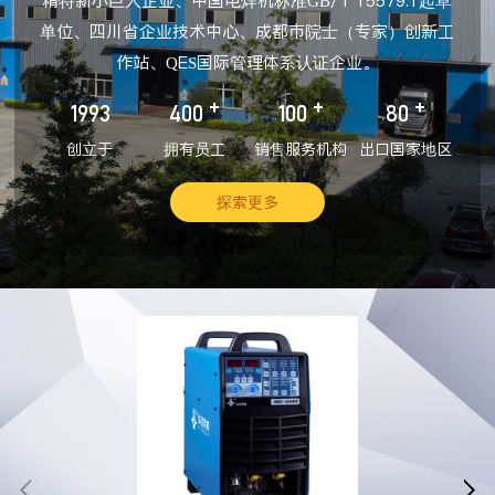
精特新小巨人企业、中国电焊机标准GB/T 15579.1起草
单位、四川省企业技术中心、成都市院士（专家）创新工
作站、QES国际管理体系认证企业。
+
+
+
1993
400
100
80
创立于
拥有员工
销售服务机构
出口国家地区
探索更多

