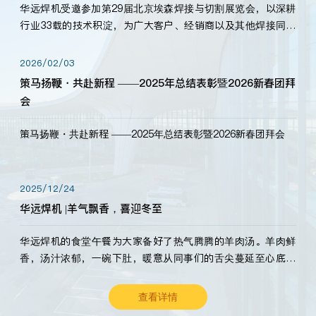
华远焊机受邀参加第29届北京埃森焊接与切割展览会，以深耕
行业33载的技术积淀，为广大客户、经销商以及其他焊接同仁
带来全新的产品展示，诚邀各界嘉宾莅临体验、交流共赢！
2026/02/03
策马扬鞭・共赴新程 ——2025年总结表彰暨2026新春团拜
会
策马扬鞭・共赴新程 ——2025年总结表彰暨2026新春团拜会
2025/12/24
华远焊机 |羊气飘香，喜迎冬至
华远焊机的食堂午餐为大家备好了热气腾腾的羊肉汤。羊肉鲜
香，汤汁浓郁，一碗下肚，暖意从同事们的舌尖蔓延至心底。
愿这份暖意，伴你度过长冬。祝大家冬至安康，温暖常伴！
查看详情