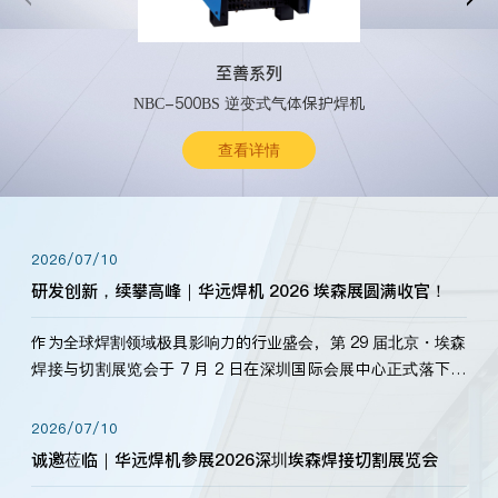
至善系列
NBC-500BS 逆变式气体保护焊机
查看详情
2026/07/10
研发创新，续攀高峰｜华远焊机 2026 埃森展圆满收官！
作为全球焊割领域极具影响力的行业盛会，第 29 届北京・埃森
焊接与切割展览会于 7 月 2 日在深圳国际会展中心正式落下帷
幕。深耕焊割领域33余年，华远焊机始终以“要做就做最好”为
标准，持之以恒研发新产品、新技术。新老客户、行业伙伴、
2026/07/10
海内外客户为目睹公司发布的新产…
诚邀莅临｜华远焊机参展2026深圳埃森焊接切割展览会