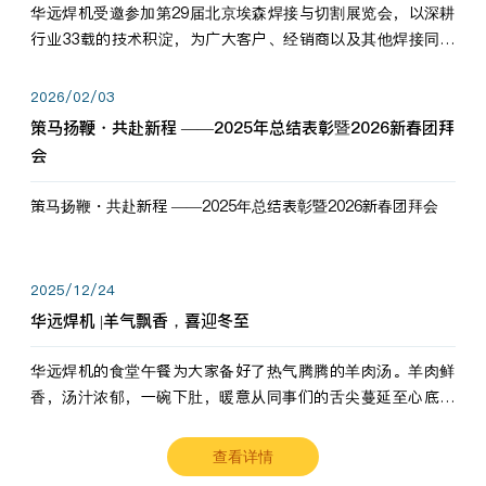
华远焊机受邀参加第29届北京埃森焊接与切割展览会，以深耕
行业33载的技术积淀，为广大客户、经销商以及其他焊接同仁
带来全新的产品展示，诚邀各界嘉宾莅临体验、交流共赢！
2026/02/03
策马扬鞭・共赴新程 ——2025年总结表彰暨2026新春团拜
会
策马扬鞭・共赴新程 ——2025年总结表彰暨2026新春团拜会
2025/12/24
华远焊机 |羊气飘香，喜迎冬至
华远焊机的食堂午餐为大家备好了热气腾腾的羊肉汤。羊肉鲜
香，汤汁浓郁，一碗下肚，暖意从同事们的舌尖蔓延至心底。
愿这份暖意，伴你度过长冬。祝大家冬至安康，温暖常伴！
查看详情