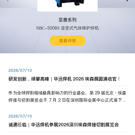
至善系列
NBC-500BS 逆变式气体保护焊机
查看详情
2026/07/10
研发创新，续攀高峰｜华远焊机 2026 埃森展圆满收官！
作为全球焊割领域极具影响力的行业盛会，第 29 届北京・埃森
焊接与切割展览会于 7 月 2 日在深圳国际会展中心正式落下帷
幕。深耕焊割领域33余年，华远焊机始终以“要做就做最好”为
标准，持之以恒研发新产品、新技术。新老客户、行业伙伴、
2026/07/10
海内外客户为目睹公司发布的新产…
诚邀莅临｜华远焊机参展2026深圳埃森焊接切割展览会