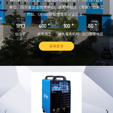
精特新小巨人企业、中国电焊机标准GB/T 15579.1起草
单位、四川省企业技术中心、成都市院士（专家）创新工
作站、QES国际管理体系认证企业。
+
+
+
1993
400
100
80
创立于
拥有员工
销售服务机构
出口国家地区
探索更多

