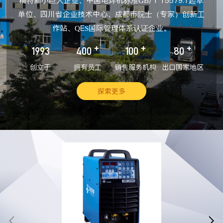
精特新小巨人企业、中国电焊机标准GB/T 15579.1起草
单位、四川省企业技术中心、成都市院士（专家）创新工
作站、QES国际管理体系认证企业。
+
+
+
1993
400
100
80
创立于
拥有员工
销售服务机构
出口国家地区
探索更多

