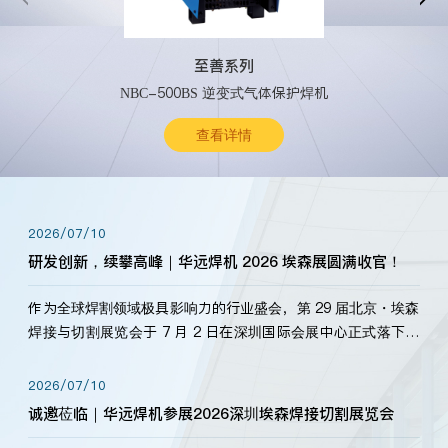
至善系列
NBC-500BS 逆变式气体保护焊机
查看详情
2026/07/10
研发创新，续攀高峰｜华远焊机 2026 埃森展圆满收官！
作为全球焊割领域极具影响力的行业盛会，第 29 届北京・埃森
焊接与切割展览会于 7 月 2 日在深圳国际会展中心正式落下帷
幕。深耕焊割领域33余年，华远焊机始终以“要做就做最好”为
标准，持之以恒研发新产品、新技术。新老客户、行业伙伴、
2026/07/10
海内外客户为目睹公司发布的新产…
诚邀莅临｜华远焊机参展2026深圳埃森焊接切割展览会