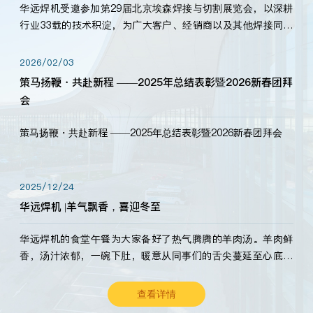
华远焊机受邀参加第29届北京埃森焊接与切割展览会，以深耕
行业33载的技术积淀，为广大客户、经销商以及其他焊接同仁
带来全新的产品展示，诚邀各界嘉宾莅临体验、交流共赢！
2026/02/03
策马扬鞭・共赴新程 ——2025年总结表彰暨2026新春团拜
会
策马扬鞭・共赴新程 ——2025年总结表彰暨2026新春团拜会
2025/12/24
华远焊机 |羊气飘香，喜迎冬至
华远焊机的食堂午餐为大家备好了热气腾腾的羊肉汤。羊肉鲜
香，汤汁浓郁，一碗下肚，暖意从同事们的舌尖蔓延至心底。
愿这份暖意，伴你度过长冬。祝大家冬至安康，温暖常伴！
查看详情