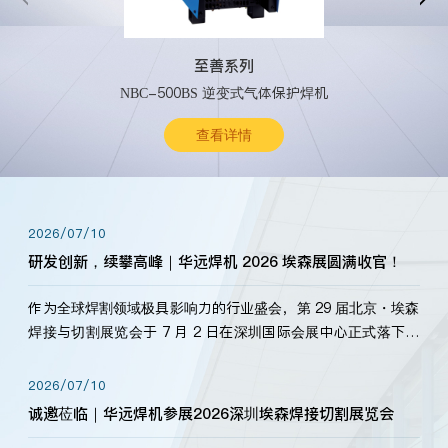
至善系列
NBC-500BS 逆变式气体保护焊机
查看详情
2026/07/10
研发创新，续攀高峰｜华远焊机 2026 埃森展圆满收官！
作为全球焊割领域极具影响力的行业盛会，第 29 届北京・埃森
焊接与切割展览会于 7 月 2 日在深圳国际会展中心正式落下帷
幕。深耕焊割领域33余年，华远焊机始终以“要做就做最好”为
标准，持之以恒研发新产品、新技术。新老客户、行业伙伴、
2026/07/10
海内外客户为目睹公司发布的新产…
诚邀莅临｜华远焊机参展2026深圳埃森焊接切割展览会