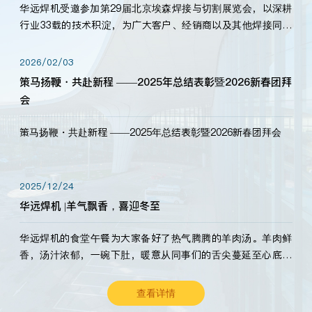
华远焊机受邀参加第29届北京埃森焊接与切割展览会，以深耕
行业33载的技术积淀，为广大客户、经销商以及其他焊接同仁
带来全新的产品展示，诚邀各界嘉宾莅临体验、交流共赢！
2026/02/03
策马扬鞭・共赴新程 ——2025年总结表彰暨2026新春团拜
会
策马扬鞭・共赴新程 ——2025年总结表彰暨2026新春团拜会
2025/12/24
华远焊机 |羊气飘香，喜迎冬至
华远焊机的食堂午餐为大家备好了热气腾腾的羊肉汤。羊肉鲜
香，汤汁浓郁，一碗下肚，暖意从同事们的舌尖蔓延至心底。
愿这份暖意，伴你度过长冬。祝大家冬至安康，温暖常伴！
查看详情