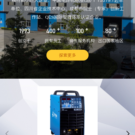
精特新小巨人企业、中国电焊机标准GB/T 15579.1起草
单位、四川省企业技术中心、成都市院士（专家）创新工
作站、QES国际管理体系认证企业。
+
+
+
1993
400
100
80
创立于
拥有员工
销售服务机构
出口国家地区
探索更多

