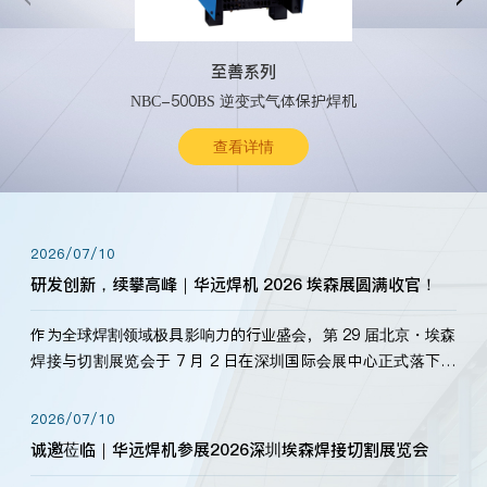
至善系列
NBC-500BS 逆变式气体保护焊机
查看详情
2026/07/10
研发创新，续攀高峰｜华远焊机 2026 埃森展圆满收官！
作为全球焊割领域极具影响力的行业盛会，第 29 届北京・埃森
焊接与切割展览会于 7 月 2 日在深圳国际会展中心正式落下帷
幕。深耕焊割领域33余年，华远焊机始终以“要做就做最好”为
标准，持之以恒研发新产品、新技术。新老客户、行业伙伴、
2026/07/10
海内外客户为目睹公司发布的新产…
诚邀莅临｜华远焊机参展2026深圳埃森焊接切割展览会