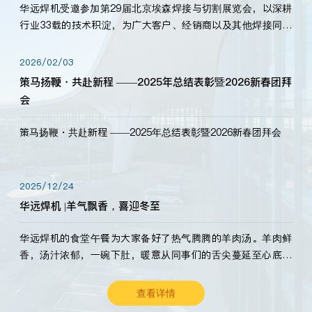
华远焊机受邀参加第29届北京埃森焊接与切割展览会，以深耕
行业33载的技术积淀，为广大客户、经销商以及其他焊接同仁
带来全新的产品展示，诚邀各界嘉宾莅临体验、交流共赢！
2026/02/03
策马扬鞭・共赴新程 ——2025年总结表彰暨2026新春团拜
会
策马扬鞭・共赴新程 ——2025年总结表彰暨2026新春团拜会
2025/12/24
华远焊机 |羊气飘香，喜迎冬至
华远焊机的食堂午餐为大家备好了热气腾腾的羊肉汤。羊肉鲜
香，汤汁浓郁，一碗下肚，暖意从同事们的舌尖蔓延至心底。
愿这份暖意，伴你度过长冬。祝大家冬至安康，温暖常伴！
查看详情