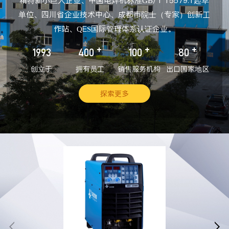
精特新小巨人企业、中国电焊机标准GB/T 15579.1起草
单位、四川省企业技术中心、成都市院士（专家）创新工
作站、QES国际管理体系认证企业。
+
+
+
1993
400
100
80
创立于
拥有员工
销售服务机构
出口国家地区
探索更多

