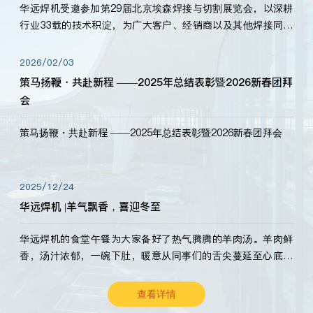
华远焊机受邀参加第29届北京埃森焊接与切割展览会，以深耕
行业33载的技术积淀，为广大客户、经销商以及其他焊接同仁
带来全新的产品展示，诚邀各界嘉宾莅临体验、交流共赢！
2026/02/03
策马扬鞭・共赴新程 ——2025年总结表彰暨2026新春团拜
会
策马扬鞭・共赴新程 ——2025年总结表彰暨2026新春团拜会
2025/12/24
华远焊机 |羊气飘香，喜迎冬至
华远焊机的食堂午餐为大家备好了热气腾腾的羊肉汤。羊肉鲜
香，汤汁浓郁，一碗下肚，暖意从同事们的舌尖蔓延至心底。
愿这份暖意，伴你度过长冬。祝大家冬至安康，温暖常伴！
查看详情