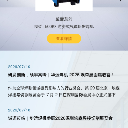
至善系列
NBC-500BS 逆变式气体保护焊机
查看详情
2026/07/10
研发创新，续攀高峰｜华远焊机 2026 埃森展圆满收官！
作为全球焊割领域极具影响力的行业盛会，第 29 届北京・埃森
焊接与切割展览会于 7 月 2 日在深圳国际会展中心正式落下帷
幕。深耕焊割领域33余年，华远焊机始终以“要做就做最好”为
标准，持之以恒研发新产品、新技术。新老客户、行业伙伴、
2026/07/10
海内外客户为目睹公司发布的新产…
诚邀莅临｜华远焊机参展2026深圳埃森焊接切割展览会