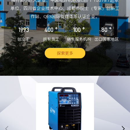
精特新小巨人企业、中国电焊机标准GB/T 15579.1起草
单位、四川省企业技术中心、成都市院士（专家）创新工
作站、QES国际管理体系认证企业。
+
+
+
1993
400
100
80
创立于
拥有员工
销售服务机构
出口国家地区
探索更多

