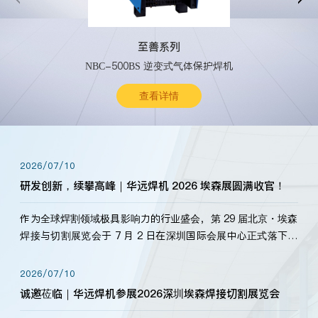
至善系列
NBC-500BS 逆变式气体保护焊机
查看详情
2026/07/10
研发创新，续攀高峰｜华远焊机 2026 埃森展圆满收官！
作为全球焊割领域极具影响力的行业盛会，第 29 届北京・埃森
焊接与切割展览会于 7 月 2 日在深圳国际会展中心正式落下帷
幕。深耕焊割领域33余年，华远焊机始终以“要做就做最好”为
标准，持之以恒研发新产品、新技术。新老客户、行业伙伴、
2026/07/10
海内外客户为目睹公司发布的新产…
诚邀莅临｜华远焊机参展2026深圳埃森焊接切割展览会