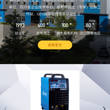
精特新小巨人企业、中国电焊机标准GB/T 15579.1起草
单位、四川省企业技术中心、成都市院士（专家）创新工
作站、QES国际管理体系认证企业。
+
+
+
1993
400
100
80
创立于
拥有员工
销售服务机构
出口国家地区
探索更多

