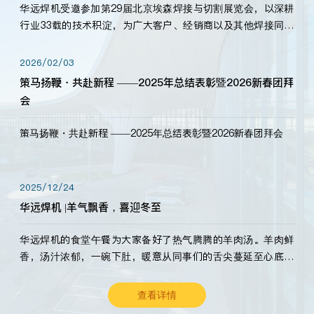
华远焊机受邀参加第29届北京埃森焊接与切割展览会，以深耕
行业33载的技术积淀，为广大客户、经销商以及其他焊接同仁
带来全新的产品展示，诚邀各界嘉宾莅临体验、交流共赢！
2026/02/03
策马扬鞭・共赴新程 ——2025年总结表彰暨2026新春团拜
会
策马扬鞭・共赴新程 ——2025年总结表彰暨2026新春团拜会
2025/12/24
华远焊机 |羊气飘香，喜迎冬至
华远焊机的食堂午餐为大家备好了热气腾腾的羊肉汤。羊肉鲜
香，汤汁浓郁，一碗下肚，暖意从同事们的舌尖蔓延至心底。
愿这份暖意，伴你度过长冬。祝大家冬至安康，温暖常伴！
查看详情