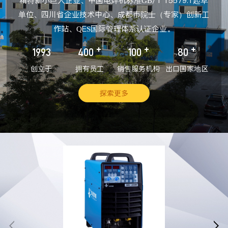
精特新小巨人企业、中国电焊机标准GB/T 15579.1起草
单位、四川省企业技术中心、成都市院士（专家）创新工
作站、QES国际管理体系认证企业。
+
+
+
1993
400
100
80
创立于
拥有员工
销售服务机构
出口国家地区
探索更多

