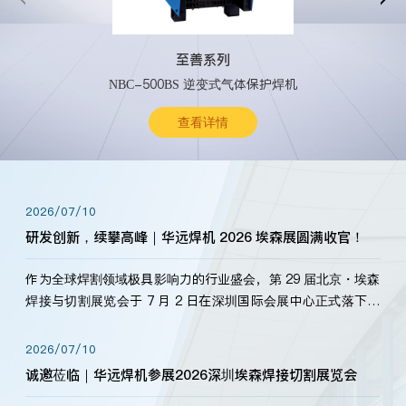
至善系列
NBC-500BS 逆变式气体保护焊机
查看详情
2026/07/10
研发创新，续攀高峰｜华远焊机 2026 埃森展圆满收官！
作为全球焊割领域极具影响力的行业盛会，第 29 届北京・埃森
焊接与切割展览会于 7 月 2 日在深圳国际会展中心正式落下帷
幕。深耕焊割领域33余年，华远焊机始终以“要做就做最好”为
标准，持之以恒研发新产品、新技术。新老客户、行业伙伴、
2026/07/10
海内外客户为目睹公司发布的新产…
诚邀莅临｜华远焊机参展2026深圳埃森焊接切割展览会