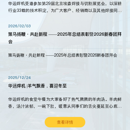
华远焊机受邀参加第29届北京埃森焊接与切割展览会，以深耕
行业33载的技术积淀，为广大客户、经销商以及其他焊接同仁
带来全新的产品展示，诚邀各界嘉宾莅临体验、交流共赢！
2026/02/03
策马扬鞭・共赴新程 ——2025年总结表彰暨2026新春团拜
会
策马扬鞭・共赴新程 ——2025年总结表彰暨2026新春团拜会
2025/12/24
华远焊机 |羊气飘香，喜迎冬至
华远焊机的食堂午餐为大家备好了热气腾腾的羊肉汤。羊肉鲜
香，汤汁浓郁，一碗下肚，暖意从同事们的舌尖蔓延至心底。
愿这份暖意，伴你度过长冬。祝大家冬至安康，温暖常伴！
查看详情