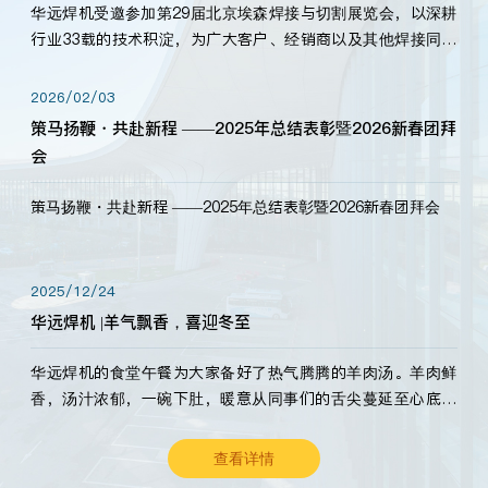
华远焊机受邀参加第29届北京埃森焊接与切割展览会，以深耕
行业33载的技术积淀，为广大客户、经销商以及其他焊接同仁
带来全新的产品展示，诚邀各界嘉宾莅临体验、交流共赢！
2026/02/03
策马扬鞭・共赴新程 ——2025年总结表彰暨2026新春团拜
会
策马扬鞭・共赴新程 ——2025年总结表彰暨2026新春团拜会
2025/12/24
华远焊机 |羊气飘香，喜迎冬至
华远焊机的食堂午餐为大家备好了热气腾腾的羊肉汤。羊肉鲜
香，汤汁浓郁，一碗下肚，暖意从同事们的舌尖蔓延至心底。
愿这份暖意，伴你度过长冬。祝大家冬至安康，温暖常伴！
查看详情