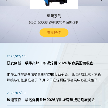
至善系列
NBC-500BS 逆变式气体保护焊机
查看详情
2026/07/10
研发创新，续攀高峰｜华远焊机 2026 埃森展圆满收官！
作为全球焊割领域极具影响力的行业盛会，第 29 届北京・埃森
焊接与切割展览会于 7 月 2 日在深圳国际会展中心正式落下帷
幕。深耕焊割领域33余年，华远焊机始终以“要做就做最好”为
标准，持之以恒研发新产品、新技术。新老客户、行业伙伴、
2026/07/10
海内外客户为目睹公司发布的新产…
诚邀莅临｜华远焊机参展2026深圳埃森焊接切割展览会