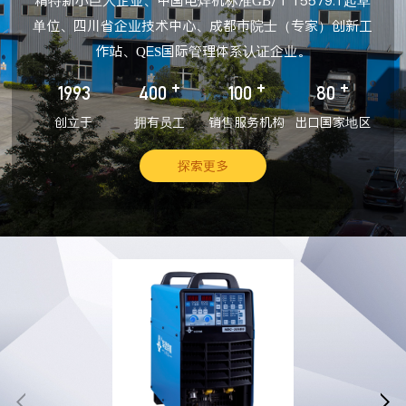
精特新小巨人企业、中国电焊机标准GB/T 15579.1起草
单位、四川省企业技术中心、成都市院士（专家）创新工
作站、QES国际管理体系认证企业。
+
+
+
1993
400
100
80
创立于
拥有员工
销售服务机构
出口国家地区
探索更多

