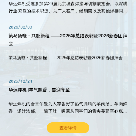
华远焊机受邀参加第29届北京埃森焊接与切割展览会，以深耕
行业33载的技术积淀，为广大客户、经销商以及其他焊接同仁
带来全新的产品展示，诚邀各界嘉宾莅临体验、交流共赢！
2026/02/03
策马扬鞭・共赴新程 ——2025年总结表彰暨2026新春团拜
会
策马扬鞭・共赴新程 ——2025年总结表彰暨2026新春团拜会
2025/12/24
华远焊机 |羊气飘香，喜迎冬至
华远焊机的食堂午餐为大家备好了热气腾腾的羊肉汤。羊肉鲜
香，汤汁浓郁，一碗下肚，暖意从同事们的舌尖蔓延至心底。
愿这份暖意，伴你度过长冬。祝大家冬至安康，温暖常伴！
查看详情