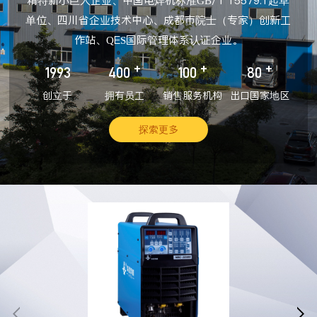
精特新小巨人企业、中国电焊机标准GB/T 15579.1起草
单位、四川省企业技术中心、成都市院士（专家）创新工
作站、QES国际管理体系认证企业。
+
+
+
1993
400
100
80
创立于
拥有员工
销售服务机构
出口国家地区
探索更多

