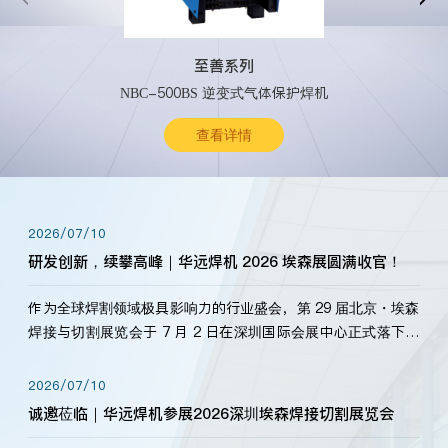
至善系列
NBC-500BS 逆变式气体保护焊机
查看详情
2026/07/10
研发创新，续攀高峰｜华远焊机 2026 埃森展圆满收官！
作为全球焊割领域极具影响力的行业盛会，第 29 届北京・埃森
焊接与切割展览会于 7 月 2 日在深圳国际会展中心正式落下帷
幕。深耕焊割领域33余年，华远焊机始终以“要做就做最好”为
标准，持之以恒研发新产品、新技术。新老客户、行业伙伴、
2026/07/10
海内外客户为目睹公司发布的新产…
诚邀莅临｜华远焊机参展2026深圳埃森焊接切割展览会