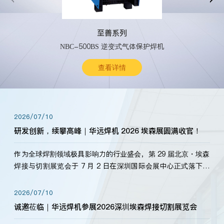
至善系列
NBC-500BS 逆变式气体保护焊机
查看详情
2026/07/10
研发创新，续攀高峰｜华远焊机 2026 埃森展圆满收官！
作为全球焊割领域极具影响力的行业盛会，第 29 届北京・埃森
焊接与切割展览会于 7 月 2 日在深圳国际会展中心正式落下帷
幕。深耕焊割领域33余年，华远焊机始终以“要做就做最好”为
标准，持之以恒研发新产品、新技术。新老客户、行业伙伴、
2026/07/10
海内外客户为目睹公司发布的新产…
诚邀莅临｜华远焊机参展2026深圳埃森焊接切割展览会