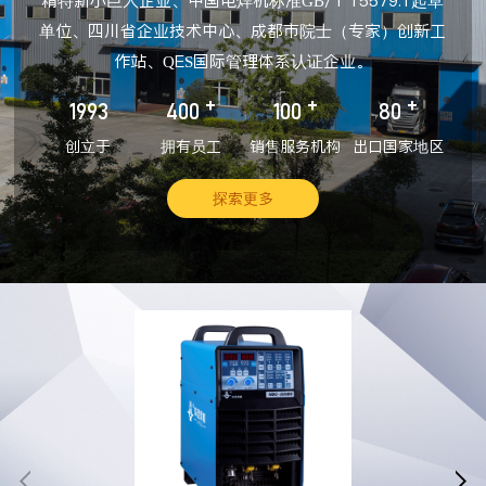
精特新小巨人企业、中国电焊机标准GB/T 15579.1起草
单位、四川省企业技术中心、成都市院士（专家）创新工
作站、QES国际管理体系认证企业。
+
+
+
1993
400
100
80
创立于
拥有员工
销售服务机构
出口国家地区
探索更多

