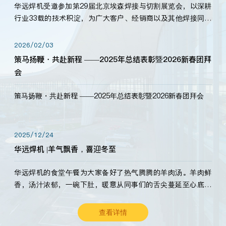
华远焊机受邀参加第29届北京埃森焊接与切割展览会，以深耕
行业33载的技术积淀，为广大客户、经销商以及其他焊接同仁
带来全新的产品展示，诚邀各界嘉宾莅临体验、交流共赢！
2026/02/03
策马扬鞭・共赴新程 ——2025年总结表彰暨2026新春团拜
会
策马扬鞭・共赴新程 ——2025年总结表彰暨2026新春团拜会
2025/12/24
华远焊机 |羊气飘香，喜迎冬至
华远焊机的食堂午餐为大家备好了热气腾腾的羊肉汤。羊肉鲜
香，汤汁浓郁，一碗下肚，暖意从同事们的舌尖蔓延至心底。
愿这份暖意，伴你度过长冬。祝大家冬至安康，温暖常伴！
查看详情