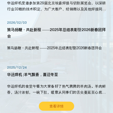
华远焊机受邀参加第29届北京埃森焊接与切割展览会，以深耕
行业33载的技术积淀，为广大客户、经销商以及其他焊接同仁
带来全新的产品展示，诚邀各界嘉宾莅临体验、交流共赢！
2026/02/03
策马扬鞭・共赴新程 ——2025年总结表彰暨2026新春团拜
会
策马扬鞭・共赴新程 ——2025年总结表彰暨2026新春团拜会
2025/12/24
华远焊机 |羊气飘香，喜迎冬至
华远焊机的食堂午餐为大家备好了热气腾腾的羊肉汤。羊肉鲜
香，汤汁浓郁，一碗下肚，暖意从同事们的舌尖蔓延至心底。
愿这份暖意，伴你度过长冬。祝大家冬至安康，温暖常伴！
查看详情