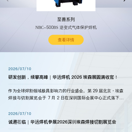
至善系列
NBC-500BS 逆变式气体保护焊机
查看详情
2026/07/10
研发创新，续攀高峰｜华远焊机 2026 埃森展圆满收官！
作为全球焊割领域极具影响力的行业盛会，第 29 届北京・埃森
焊接与切割展览会于 7 月 2 日在深圳国际会展中心正式落下帷
幕。深耕焊割领域33余年，华远焊机始终以“要做就做最好”为
标准，持之以恒研发新产品、新技术。新老客户、行业伙伴、
2026/07/10
海内外客户为目睹公司发布的新产…
诚邀莅临｜华远焊机参展2026深圳埃森焊接切割展览会