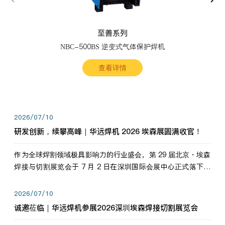
至善系列
NBC-500BS 逆变式气体保护焊机
查看详情
2026/07/10
研发创新，续攀高峰｜华远焊机 2026 埃森展圆满收官！
作为全球焊割领域极具影响力的行业盛会，第 29 届北京・埃森
焊接与切割展览会于 7 月 2 日在深圳国际会展中心正式落下帷
幕。深耕焊割领域33余年，华远焊机始终以“要做就做最好”为
标准，持之以恒研发新产品、新技术。新老客户、行业伙伴、
2026/07/10
海内外客户为目睹公司发布的新产…
诚邀莅临｜华远焊机参展2026深圳埃森焊接切割展览会