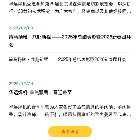
华远焊机受邀参加第29届北京埃森焊接与切割展览会，以深耕
行业33载的技术积淀，为广大客户、经销商以及其他焊接同仁
带来全新的产品展示，诚邀各界嘉宾莅临体验、交流共赢！
2026/02/03
策马扬鞭・共赴新程 ——2025年总结表彰暨2026新春团拜
会
策马扬鞭・共赴新程 ——2025年总结表彰暨2026新春团拜会
2025/12/24
华远焊机 |羊气飘香，喜迎冬至
华远焊机的食堂午餐为大家备好了热气腾腾的羊肉汤。羊肉鲜
香，汤汁浓郁，一碗下肚，暖意从同事们的舌尖蔓延至心底。
愿这份暖意，伴你度过长冬。祝大家冬至安康，温暖常伴！
查看详情