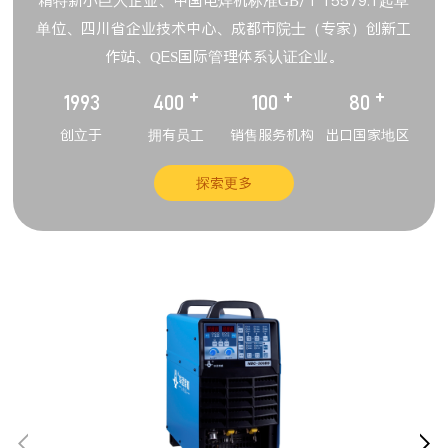
精特新小巨人企业、中国电焊机标准GB/T 15579.1起草
单位、四川省企业技术中心、成都市院士（专家）创新工
作站、QES国际管理体系认证企业。
+
+
+
1993
400
100
80
创立于
拥有员工
销售服务机构
出口国家地区
探索更多

