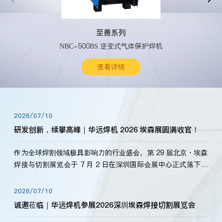
至善系列
NBC-500BS 逆变式气体保护焊机
查看详情
2026/07/10
研发创新，续攀高峰｜华远焊机 2026 埃森展圆满收官！
作为全球焊割领域极具影响力的行业盛会，第 29 届北京・埃森
焊接与切割展览会于 7 月 2 日在深圳国际会展中心正式落下帷
幕。深耕焊割领域33余年，华远焊机始终以“要做就做最好”为
标准，持之以恒研发新产品、新技术。新老客户、行业伙伴、
2026/07/10
海内外客户为目睹公司发布的新产…
诚邀莅临｜华远焊机参展2026深圳埃森焊接切割展览会