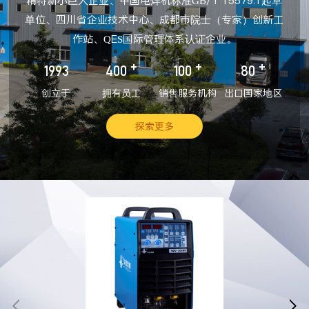
精特新小巨人企业、中国电焊机标准GB/T 15579.1起草
单位、四川省企业技术中心、成都市院士（专家）创新工
作站、QES国际管理体系认证企业。
+
+
+
1993
400
100
80
创立于
拥有员工
销售服务机构
出口国家地区
探索更多

