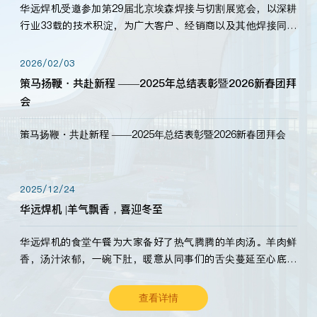
华远焊机受邀参加第29届北京埃森焊接与切割展览会，以深耕
行业33载的技术积淀，为广大客户、经销商以及其他焊接同仁
带来全新的产品展示，诚邀各界嘉宾莅临体验、交流共赢！
2026/02/03
策马扬鞭・共赴新程 ——2025年总结表彰暨2026新春团拜
会
策马扬鞭・共赴新程 ——2025年总结表彰暨2026新春团拜会
2025/12/24
华远焊机 |羊气飘香，喜迎冬至
华远焊机的食堂午餐为大家备好了热气腾腾的羊肉汤。羊肉鲜
香，汤汁浓郁，一碗下肚，暖意从同事们的舌尖蔓延至心底。
愿这份暖意，伴你度过长冬。祝大家冬至安康，温暖常伴！
查看详情