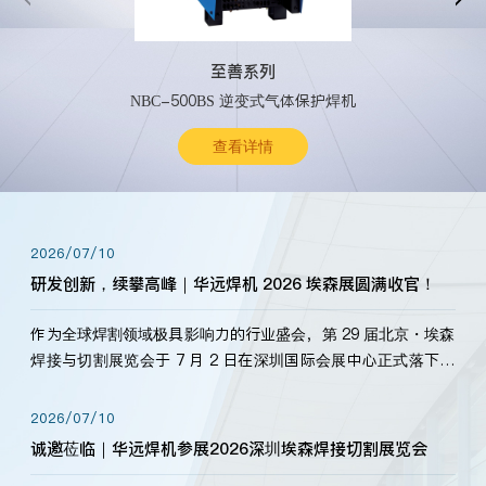
至善系列
NBC-500BS 逆变式气体保护焊机
查看详情
2026/07/10
研发创新，续攀高峰｜华远焊机 2026 埃森展圆满收官！
作为全球焊割领域极具影响力的行业盛会，第 29 届北京・埃森
焊接与切割展览会于 7 月 2 日在深圳国际会展中心正式落下帷
幕。深耕焊割领域33余年，华远焊机始终以“要做就做最好”为
标准，持之以恒研发新产品、新技术。新老客户、行业伙伴、
2026/07/10
海内外客户为目睹公司发布的新产…
诚邀莅临｜华远焊机参展2026深圳埃森焊接切割展览会