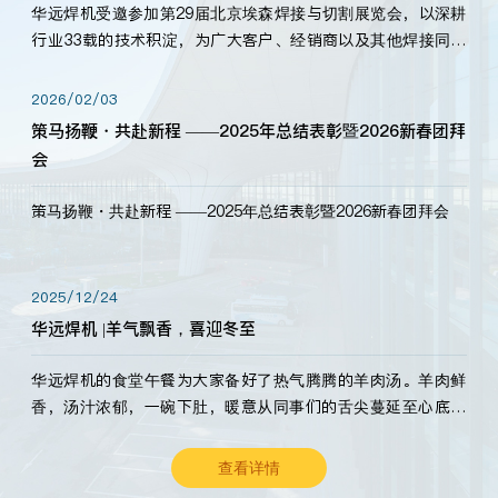
华远焊机受邀参加第29届北京埃森焊接与切割展览会，以深耕
行业33载的技术积淀，为广大客户、经销商以及其他焊接同仁
带来全新的产品展示，诚邀各界嘉宾莅临体验、交流共赢！
2026/02/03
策马扬鞭・共赴新程 ——2025年总结表彰暨2026新春团拜
会
策马扬鞭・共赴新程 ——2025年总结表彰暨2026新春团拜会
2025/12/24
华远焊机 |羊气飘香，喜迎冬至
华远焊机的食堂午餐为大家备好了热气腾腾的羊肉汤。羊肉鲜
香，汤汁浓郁，一碗下肚，暖意从同事们的舌尖蔓延至心底。
愿这份暖意，伴你度过长冬。祝大家冬至安康，温暖常伴！
查看详情