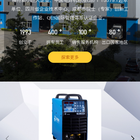
精特新小巨人企业、中国电焊机标准GB/T 15579.1起草
单位、四川省企业技术中心、成都市院士（专家）创新工
作站、QES国际管理体系认证企业。
+
+
+
1993
400
100
80
创立于
拥有员工
销售服务机构
出口国家地区
探索更多

