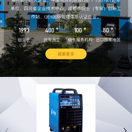
精特新小巨人企业、中国电焊机标准GB/T 15579.1起草
单位、四川省企业技术中心、成都市院士（专家）创新工
作站、QES国际管理体系认证企业。
+
+
+
1993
400
100
80
创立于
拥有员工
销售服务机构
出口国家地区
探索更多

