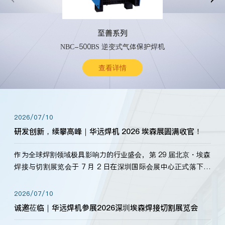
至善系列
NBC-500BS 逆变式气体保护焊机
查看详情
2026/07/10
研发创新，续攀高峰｜华远焊机 2026 埃森展圆满收官！
作为全球焊割领域极具影响力的行业盛会，第 29 届北京・埃森
焊接与切割展览会于 7 月 2 日在深圳国际会展中心正式落下帷
幕。深耕焊割领域33余年，华远焊机始终以“要做就做最好”为
标准，持之以恒研发新产品、新技术。新老客户、行业伙伴、
2026/07/10
海内外客户为目睹公司发布的新产…
诚邀莅临｜华远焊机参展2026深圳埃森焊接切割展览会