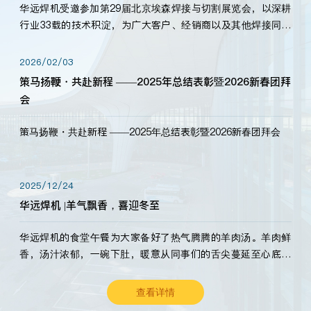
华远焊机受邀参加第29届北京埃森焊接与切割展览会，以深耕
行业33载的技术积淀，为广大客户、经销商以及其他焊接同仁
带来全新的产品展示，诚邀各界嘉宾莅临体验、交流共赢！
2026/02/03
策马扬鞭・共赴新程 ——2025年总结表彰暨2026新春团拜
会
策马扬鞭・共赴新程 ——2025年总结表彰暨2026新春团拜会
2025/12/24
华远焊机 |羊气飘香，喜迎冬至
华远焊机的食堂午餐为大家备好了热气腾腾的羊肉汤。羊肉鲜
香，汤汁浓郁，一碗下肚，暖意从同事们的舌尖蔓延至心底。
愿这份暖意，伴你度过长冬。祝大家冬至安康，温暖常伴！
查看详情