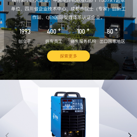
精特新小巨人企业、中国电焊机标准GB/T 15579.1起草
单位、四川省企业技术中心、成都市院士（专家）创新工
作站、QES国际管理体系认证企业。
+
+
+
1993
400
100
80
创立于
拥有员工
销售服务机构
出口国家地区
探索更多

