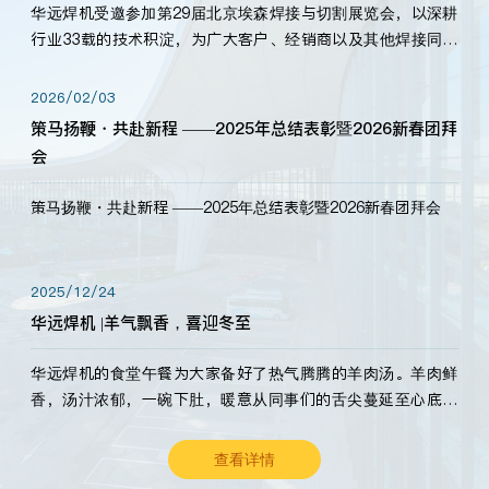
华远焊机受邀参加第29届北京埃森焊接与切割展览会，以深耕
行业33载的技术积淀，为广大客户、经销商以及其他焊接同仁
带来全新的产品展示，诚邀各界嘉宾莅临体验、交流共赢！
2026/02/03
策马扬鞭・共赴新程 ——2025年总结表彰暨2026新春团拜
会
策马扬鞭・共赴新程 ——2025年总结表彰暨2026新春团拜会
2025/12/24
华远焊机 |羊气飘香，喜迎冬至
华远焊机的食堂午餐为大家备好了热气腾腾的羊肉汤。羊肉鲜
香，汤汁浓郁，一碗下肚，暖意从同事们的舌尖蔓延至心底。
愿这份暖意，伴你度过长冬。祝大家冬至安康，温暖常伴！
查看详情