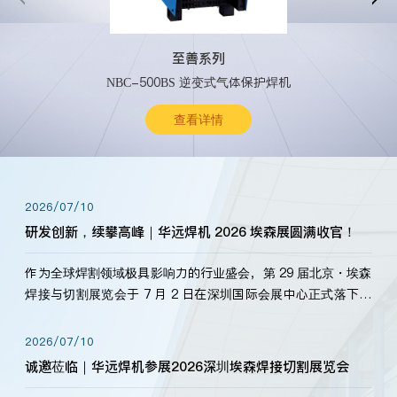
至善系列
NBC-500BS 逆变式气体保护焊机
查看详情
2026/07/10
研发创新，续攀高峰｜华远焊机 2026 埃森展圆满收官！
作为全球焊割领域极具影响力的行业盛会，第 29 届北京・埃森
焊接与切割展览会于 7 月 2 日在深圳国际会展中心正式落下帷
幕。深耕焊割领域33余年，华远焊机始终以“要做就做最好”为
标准，持之以恒研发新产品、新技术。新老客户、行业伙伴、
2026/07/10
海内外客户为目睹公司发布的新产…
诚邀莅临｜华远焊机参展2026深圳埃森焊接切割展览会