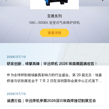
至善系列
NBC-500BS 逆变式气体保护焊机
查看详情
2026/07/10
研发创新，续攀高峰｜华远焊机 2026 埃森展圆满收官！
作为全球焊割领域极具影响力的行业盛会，第 29 届北京・埃森
焊接与切割展览会于 7 月 2 日在深圳国际会展中心正式落下帷
幕。深耕焊割领域33余年，华远焊机始终以“要做就做最好”为
标准，持之以恒研发新产品、新技术。新老客户、行业伙伴、
2026/07/10
海内外客户为目睹公司发布的新产…
诚邀莅临｜华远焊机参展2026深圳埃森焊接切割展览会