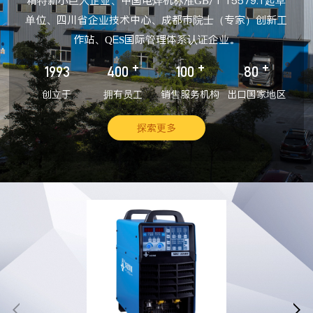
精特新小巨人企业、中国电焊机标准GB/T 15579.1起草
单位、四川省企业技术中心、成都市院士（专家）创新工
作站、QES国际管理体系认证企业。
+
+
+
1993
400
100
80
创立于
拥有员工
销售服务机构
出口国家地区
探索更多

