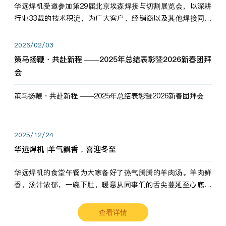
华远焊机受邀参加第29届北京埃森焊接与切割展览会，以深耕
行业33载的技术积淀，为广大客户、经销商以及其他焊接同仁
带来全新的产品展示，诚邀各界嘉宾莅临体验、交流共赢！
2026/02/03
策马扬鞭・共赴新程 ——2025年总结表彰暨2026新春团拜
会
策马扬鞭・共赴新程 ——2025年总结表彰暨2026新春团拜会
2025/12/24
华远焊机 |羊气飘香，喜迎冬至
华远焊机的食堂午餐为大家备好了热气腾腾的羊肉汤。羊肉鲜
香，汤汁浓郁，一碗下肚，暖意从同事们的舌尖蔓延至心底。
愿这份暖意，伴你度过长冬。祝大家冬至安康，温暖常伴！
查看详情