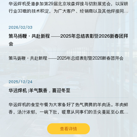
华远焊机受邀参加第29届北京埃森焊接与切割展览会，以深耕
行业33载的技术积淀，为广大客户、经销商以及其他焊接同仁
带来全新的产品展示，诚邀各界嘉宾莅临体验、交流共赢！
2026/02/03
策马扬鞭・共赴新程 ——2025年总结表彰暨2026新春团拜
会
策马扬鞭・共赴新程 ——2025年总结表彰暨2026新春团拜会
2025/12/24
华远焊机 |羊气飘香，喜迎冬至
华远焊机的食堂午餐为大家备好了热气腾腾的羊肉汤。羊肉鲜
香，汤汁浓郁，一碗下肚，暖意从同事们的舌尖蔓延至心底。
愿这份暖意，伴你度过长冬。祝大家冬至安康，温暖常伴！
查看详情