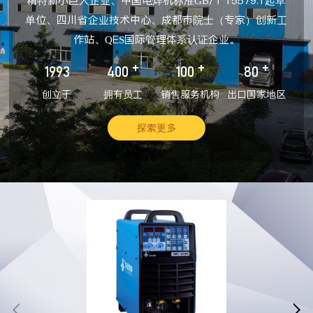
精特新小巨人企业、中国电焊机标准GB/T 15579.1起草
单位、四川省企业技术中心、成都市院士（专家）创新工
作站、QES国际管理体系认证企业。
+
+
+
1993
400
100
80
创立于
拥有员工
销售服务机构
出口国家地区
探索更多

