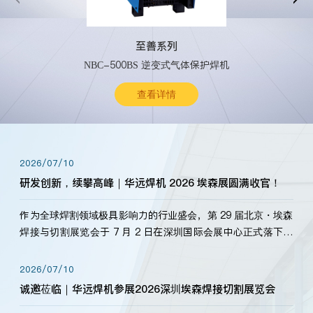
至善系列
NBC-500BS 逆变式气体保护焊机
查看详情
2026/07/10
研发创新，续攀高峰｜华远焊机 2026 埃森展圆满收官！
作为全球焊割领域极具影响力的行业盛会，第 29 届北京・埃森
焊接与切割展览会于 7 月 2 日在深圳国际会展中心正式落下帷
幕。深耕焊割领域33余年，华远焊机始终以“要做就做最好”为
标准，持之以恒研发新产品、新技术。新老客户、行业伙伴、
2026/07/10
海内外客户为目睹公司发布的新产…
诚邀莅临｜华远焊机参展2026深圳埃森焊接切割展览会