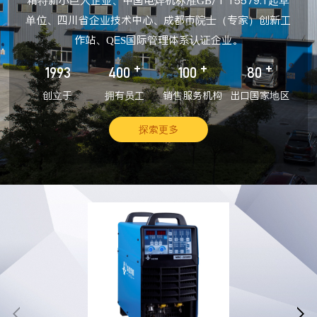
精特新小巨人企业、中国电焊机标准GB/T 15579.1起草
单位、四川省企业技术中心、成都市院士（专家）创新工
作站、QES国际管理体系认证企业。
+
+
+
1993
400
100
80
创立于
拥有员工
销售服务机构
出口国家地区
探索更多

