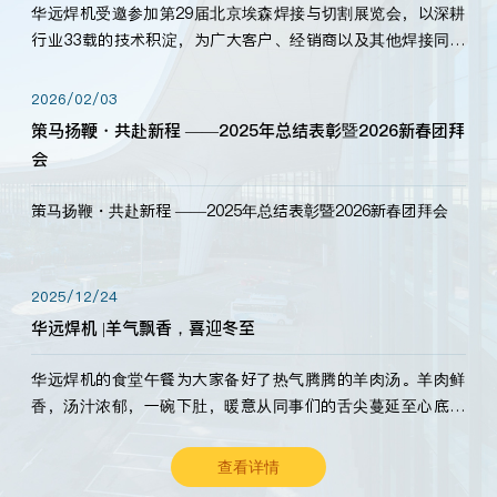
华远焊机受邀参加第29届北京埃森焊接与切割展览会，以深耕
行业33载的技术积淀，为广大客户、经销商以及其他焊接同仁
带来全新的产品展示，诚邀各界嘉宾莅临体验、交流共赢！
2026/02/03
策马扬鞭・共赴新程 ——2025年总结表彰暨2026新春团拜
会
策马扬鞭・共赴新程 ——2025年总结表彰暨2026新春团拜会
2025/12/24
华远焊机 |羊气飘香，喜迎冬至
华远焊机的食堂午餐为大家备好了热气腾腾的羊肉汤。羊肉鲜
香，汤汁浓郁，一碗下肚，暖意从同事们的舌尖蔓延至心底。
愿这份暖意，伴你度过长冬。祝大家冬至安康，温暖常伴！
查看详情