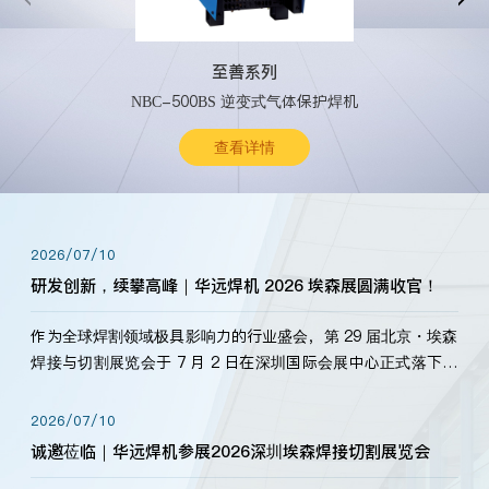
至善系列
NBC-500BS 逆变式气体保护焊机
查看详情
2026/07/10
研发创新，续攀高峰｜华远焊机 2026 埃森展圆满收官！
作为全球焊割领域极具影响力的行业盛会，第 29 届北京・埃森
焊接与切割展览会于 7 月 2 日在深圳国际会展中心正式落下帷
幕。深耕焊割领域33余年，华远焊机始终以“要做就做最好”为
标准，持之以恒研发新产品、新技术。新老客户、行业伙伴、
2026/07/10
海内外客户为目睹公司发布的新产…
诚邀莅临｜华远焊机参展2026深圳埃森焊接切割展览会