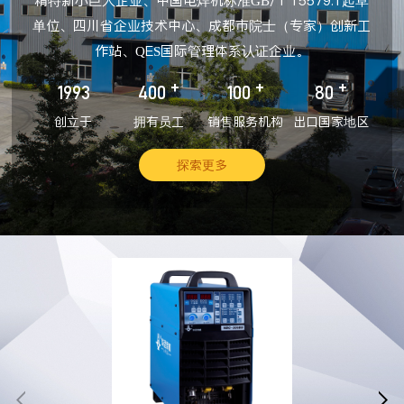
精特新小巨人企业、中国电焊机标准GB/T 15579.1起草
单位、四川省企业技术中心、成都市院士（专家）创新工
作站、QES国际管理体系认证企业。
+
+
+
1993
400
100
80
创立于
拥有员工
销售服务机构
出口国家地区
探索更多

