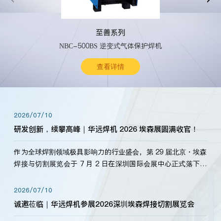
至善系列
NBC-500BS 逆变式气体保护焊机
查看详情
2026/07/10
研发创新，续攀高峰｜华远焊机 2026 埃森展圆满收官！
作为全球焊割领域极具影响力的行业盛会，第 29 届北京・埃森
焊接与切割展览会于 7 月 2 日在深圳国际会展中心正式落下帷
幕。深耕焊割领域33余年，华远焊机始终以“要做就做最好”为
标准，持之以恒研发新产品、新技术。新老客户、行业伙伴、
2026/07/10
海内外客户为目睹公司发布的新产…
诚邀莅临｜华远焊机参展2026深圳埃森焊接切割展览会