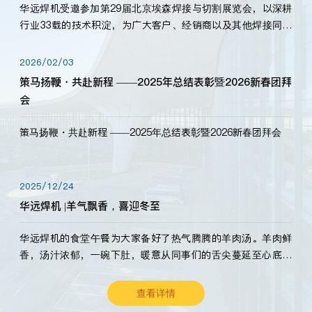
华远焊机受邀参加第29届北京埃森焊接与切割展览会，以深耕
行业33载的技术积淀，为广大客户、经销商以及其他焊接同仁
带来全新的产品展示，诚邀各界嘉宾莅临体验、交流共赢！
2026/02/03
策马扬鞭・共赴新程 ——2025年总结表彰暨2026新春团拜
会
策马扬鞭・共赴新程 ——2025年总结表彰暨2026新春团拜会
2025/12/24
华远焊机 |羊气飘香，喜迎冬至
华远焊机的食堂午餐为大家备好了热气腾腾的羊肉汤。羊肉鲜
香，汤汁浓郁，一碗下肚，暖意从同事们的舌尖蔓延至心底。
愿这份暖意，伴你度过长冬。祝大家冬至安康，温暖常伴！
查看详情