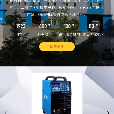
精特新小巨人企业、中国电焊机标准GB/T 15579.1起草
单位、四川省企业技术中心、成都市院士（专家）创新工
作站、QES国际管理体系认证企业。
+
+
+
1993
400
100
80
创立于
拥有员工
销售服务机构
出口国家地区
探索更多

