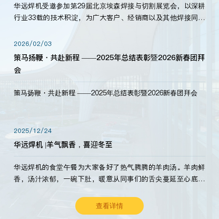
华远焊机受邀参加第29届北京埃森焊接与切割展览会，以深耕
行业33载的技术积淀，为广大客户、经销商以及其他焊接同仁
带来全新的产品展示，诚邀各界嘉宾莅临体验、交流共赢！
2026/02/03
策马扬鞭・共赴新程 ——2025年总结表彰暨2026新春团拜
会
策马扬鞭・共赴新程 ——2025年总结表彰暨2026新春团拜会
2025/12/24
华远焊机 |羊气飘香，喜迎冬至
华远焊机的食堂午餐为大家备好了热气腾腾的羊肉汤。羊肉鲜
香，汤汁浓郁，一碗下肚，暖意从同事们的舌尖蔓延至心底。
愿这份暖意，伴你度过长冬。祝大家冬至安康，温暖常伴！
查看详情