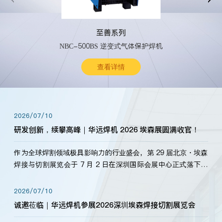
至善系列
NBC-500BS 逆变式气体保护焊机
查看详情
2026/07/10
研发创新，续攀高峰｜华远焊机 2026 埃森展圆满收官！
作为全球焊割领域极具影响力的行业盛会，第 29 届北京・埃森
焊接与切割展览会于 7 月 2 日在深圳国际会展中心正式落下帷
幕。深耕焊割领域33余年，华远焊机始终以“要做就做最好”为
标准，持之以恒研发新产品、新技术。新老客户、行业伙伴、
2026/07/10
海内外客户为目睹公司发布的新产…
诚邀莅临｜华远焊机参展2026深圳埃森焊接切割展览会