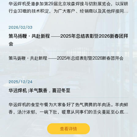
华远焊机受邀参加第29届北京埃森焊接与切割展览会，以深耕
行业33载的技术积淀，为广大客户、经销商以及其他焊接同仁
带来全新的产品展示，诚邀各界嘉宾莅临体验、交流共赢！
2026/02/03
策马扬鞭・共赴新程 ——2025年总结表彰暨2026新春团拜
会
策马扬鞭・共赴新程 ——2025年总结表彰暨2026新春团拜会
2025/12/24
华远焊机 |羊气飘香，喜迎冬至
华远焊机的食堂午餐为大家备好了热气腾腾的羊肉汤。羊肉鲜
香，汤汁浓郁，一碗下肚，暖意从同事们的舌尖蔓延至心底。
愿这份暖意，伴你度过长冬。祝大家冬至安康，温暖常伴！
查看详情