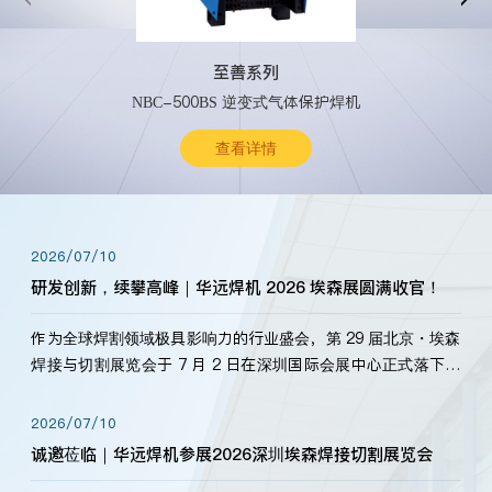
至善系列
NBC-500BS 逆变式气体保护焊机
查看详情
2026/07/10
研发创新，续攀高峰｜华远焊机 2026 埃森展圆满收官！
作为全球焊割领域极具影响力的行业盛会，第 29 届北京・埃森
焊接与切割展览会于 7 月 2 日在深圳国际会展中心正式落下帷
幕。深耕焊割领域33余年，华远焊机始终以“要做就做最好”为
标准，持之以恒研发新产品、新技术。新老客户、行业伙伴、
2026/07/10
海内外客户为目睹公司发布的新产…
诚邀莅临｜华远焊机参展2026深圳埃森焊接切割展览会