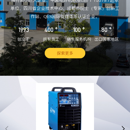
精特新小巨人企业、中国电焊机标准GB/T 15579.1起草
单位、四川省企业技术中心、成都市院士（专家）创新工
作站、QES国际管理体系认证企业。
+
+
+
1993
400
100
80
创立于
拥有员工
销售服务机构
出口国家地区
探索更多

