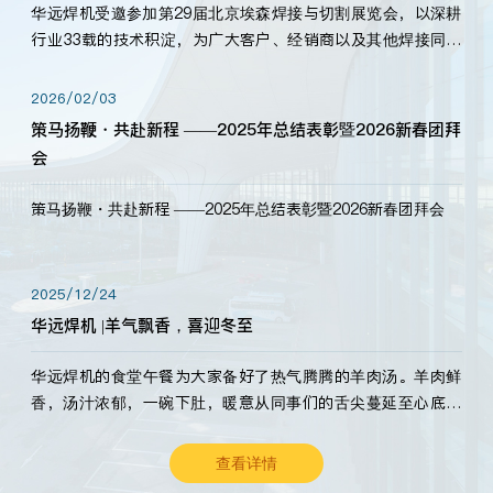
华远焊机受邀参加第29届北京埃森焊接与切割展览会，以深耕
行业33载的技术积淀，为广大客户、经销商以及其他焊接同仁
带来全新的产品展示，诚邀各界嘉宾莅临体验、交流共赢！
2026/02/03
策马扬鞭・共赴新程 ——2025年总结表彰暨2026新春团拜
会
策马扬鞭・共赴新程 ——2025年总结表彰暨2026新春团拜会
2025/12/24
华远焊机 |羊气飘香，喜迎冬至
华远焊机的食堂午餐为大家备好了热气腾腾的羊肉汤。羊肉鲜
香，汤汁浓郁，一碗下肚，暖意从同事们的舌尖蔓延至心底。
愿这份暖意，伴你度过长冬。祝大家冬至安康，温暖常伴！
查看详情