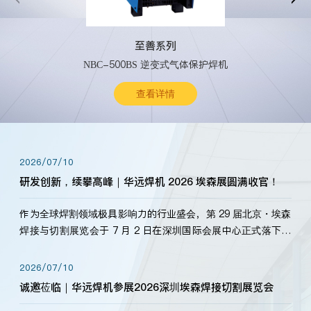
至善系列
NBC-500BS 逆变式气体保护焊机
查看详情
2026/07/10
研发创新，续攀高峰｜华远焊机 2026 埃森展圆满收官！
作为全球焊割领域极具影响力的行业盛会，第 29 届北京・埃森
焊接与切割展览会于 7 月 2 日在深圳国际会展中心正式落下帷
幕。深耕焊割领域33余年，华远焊机始终以“要做就做最好”为
标准，持之以恒研发新产品、新技术。新老客户、行业伙伴、
2026/07/10
海内外客户为目睹公司发布的新产…
诚邀莅临｜华远焊机参展2026深圳埃森焊接切割展览会