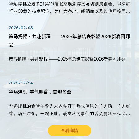
华远焊机受邀参加第29届北京埃森焊接与切割展览会，以深耕
行业33载的技术积淀，为广大客户、经销商以及其他焊接同仁
带来全新的产品展示，诚邀各界嘉宾莅临体验、交流共赢！
2026/02/03
策马扬鞭・共赴新程 ——2025年总结表彰暨2026新春团拜
会
策马扬鞭・共赴新程 ——2025年总结表彰暨2026新春团拜会
2025/12/24
华远焊机 |羊气飘香，喜迎冬至
华远焊机的食堂午餐为大家备好了热气腾腾的羊肉汤。羊肉鲜
香，汤汁浓郁，一碗下肚，暖意从同事们的舌尖蔓延至心底。
愿这份暖意，伴你度过长冬。祝大家冬至安康，温暖常伴！
查看详情