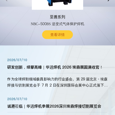
至善系列
NBC-500BS 逆变式气体保护焊机
查看详情
2026/07/10
研发创新，续攀高峰｜华远焊机 2026 埃森展圆满收官！
作为全球焊割领域极具影响力的行业盛会，第 29 届北京・埃森
焊接与切割展览会于 7 月 2 日在深圳国际会展中心正式落下帷
幕。深耕焊割领域33余年，华远焊机始终以“要做就做最好”为
标准，持之以恒研发新产品、新技术。新老客户、行业伙伴、
2026/07/10
海内外客户为目睹公司发布的新产…
诚邀莅临｜华远焊机参展2026深圳埃森焊接切割展览会