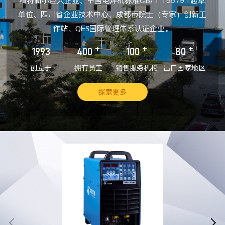
精特新小巨人企业、中国电焊机标准GB/T 15579.1起草
单位、四川省企业技术中心、成都市院士（专家）创新工
作站、QES国际管理体系认证企业。
+
+
+
1993
400
100
80
创立于
拥有员工
销售服务机构
出口国家地区
探索更多

