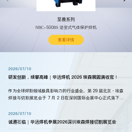
至善系列
NBC-500BS 逆变式气体保护焊机
查看详情
2026/07/10
研发创新，续攀高峰｜华远焊机 2026 埃森展圆满收官！
作为全球焊割领域极具影响力的行业盛会，第 29 届北京・埃森
焊接与切割展览会于 7 月 2 日在深圳国际会展中心正式落下帷
幕。深耕焊割领域33余年，华远焊机始终以“要做就做最好”为
标准，持之以恒研发新产品、新技术。新老客户、行业伙伴、
2026/07/10
海内外客户为目睹公司发布的新产…
诚邀莅临｜华远焊机参展2026深圳埃森焊接切割展览会