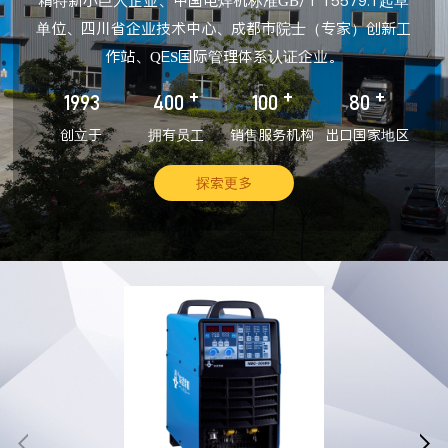
精特新小巨人企业、中国电焊机标准GB/T 15579.1起草
单位、四川省企业技术中心、成都市院士（专家）创新工
作站、QES国际管理体系认证企业。
+
+
+
1993
400
100
80
创立于
拥有员工
销售服务机构
出口国家地区
探索更多

