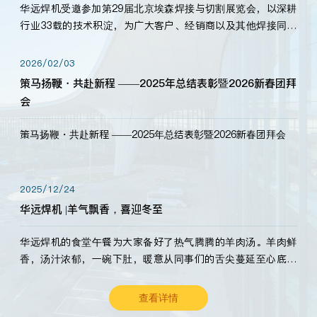
华远焊机受邀参加第29届北京埃森焊接与切割展览会，以深耕
行业33载的技术积淀，为广大客户、经销商以及其他焊接同仁
带来全新的产品展示，诚邀各界嘉宾莅临体验、交流共赢！
2026/02/03
策马扬鞭・共赴新程 ——2025年总结表彰暨2026新春团拜
会
策马扬鞭・共赴新程 ——2025年总结表彰暨2026新春团拜会
2025/12/24
华远焊机 |羊气飘香，喜迎冬至
华远焊机的食堂午餐为大家备好了热气腾腾的羊肉汤。羊肉鲜
香，汤汁浓郁，一碗下肚，暖意从同事们的舌尖蔓延至心底。
愿这份暖意，伴你度过长冬。祝大家冬至安康，温暖常伴！
查看详情