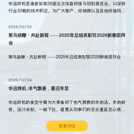
华远焊机受邀参加第29届北京埃森焊接与切割展览会，以深耕
行业33载的技术积淀，为广大客户、经销商以及其他焊接同仁
带来全新的产品展示，诚邀各界嘉宾莅临体验、交流共赢！
2026/02/03
策马扬鞭・共赴新程 ——2025年总结表彰暨2026新春团拜
会
策马扬鞭・共赴新程 ——2025年总结表彰暨2026新春团拜会
2025/12/24
华远焊机 |羊气飘香，喜迎冬至
华远焊机的食堂午餐为大家备好了热气腾腾的羊肉汤。羊肉鲜
香，汤汁浓郁，一碗下肚，暖意从同事们的舌尖蔓延至心底。
愿这份暖意，伴你度过长冬。祝大家冬至安康，温暖常伴！
查看详情