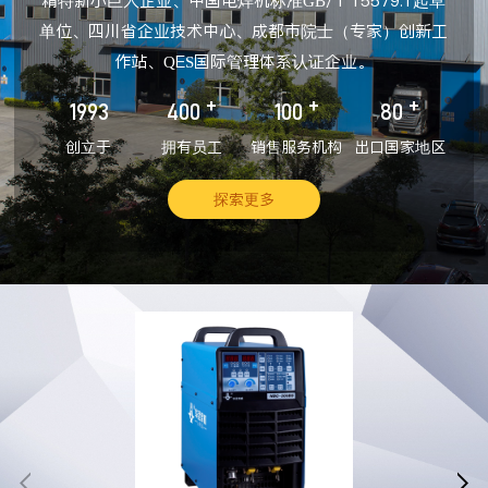
精特新小巨人企业、中国电焊机标准GB/T 15579.1起草
单位、四川省企业技术中心、成都市院士（专家）创新工
作站、QES国际管理体系认证企业。
+
+
+
1993
400
100
80
创立于
拥有员工
销售服务机构
出口国家地区
探索更多

