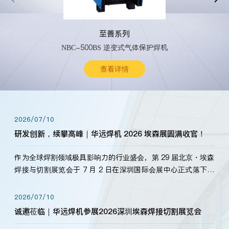
至善系列
NBC-500BS 逆变式气体保护焊机
查看详情
2026/07/10
研发创新，续攀高峰｜华远焊机 2026 埃森展圆满收官！
作为全球焊割领域极具影响力的行业盛会，第 29 届北京・埃森
焊接与切割展览会于 7 月 2 日在深圳国际会展中心正式落下帷
幕。深耕焊割领域33余年，华远焊机始终以“要做就做最好”为
标准，持之以恒研发新产品、新技术。新老客户、行业伙伴、
2026/07/10
海内外客户为目睹公司发布的新产…
诚邀莅临｜华远焊机参展2026深圳埃森焊接切割展览会