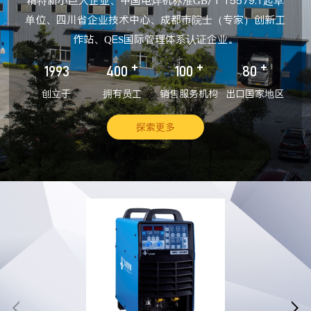
精特新小巨人企业、中国电焊机标准GB/T 15579.1起草
单位、四川省企业技术中心、成都市院士（专家）创新工
作站、QES国际管理体系认证企业。
+
+
+
1993
400
100
80
创立于
拥有员工
销售服务机构
出口国家地区
探索更多

