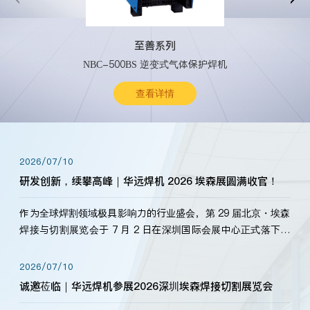
至善系列
NBC-500BS 逆变式气体保护焊机
查看详情
2026/07/10
研发创新，续攀高峰｜华远焊机 2026 埃森展圆满收官！
作为全球焊割领域极具影响力的行业盛会，第 29 届北京・埃森
焊接与切割展览会于 7 月 2 日在深圳国际会展中心正式落下帷
幕。深耕焊割领域33余年，华远焊机始终以“要做就做最好”为
标准，持之以恒研发新产品、新技术。新老客户、行业伙伴、
2026/07/10
海内外客户为目睹公司发布的新产…
诚邀莅临｜华远焊机参展2026深圳埃森焊接切割展览会