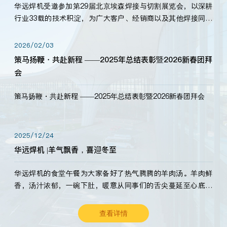
华远焊机受邀参加第29届北京埃森焊接与切割展览会，以深耕
行业33载的技术积淀，为广大客户、经销商以及其他焊接同仁
带来全新的产品展示，诚邀各界嘉宾莅临体验、交流共赢！
2026/02/03
策马扬鞭・共赴新程 ——2025年总结表彰暨2026新春团拜
会
策马扬鞭・共赴新程 ——2025年总结表彰暨2026新春团拜会
2025/12/24
华远焊机 |羊气飘香，喜迎冬至
华远焊机的食堂午餐为大家备好了热气腾腾的羊肉汤。羊肉鲜
香，汤汁浓郁，一碗下肚，暖意从同事们的舌尖蔓延至心底。
愿这份暖意，伴你度过长冬。祝大家冬至安康，温暖常伴！
查看详情