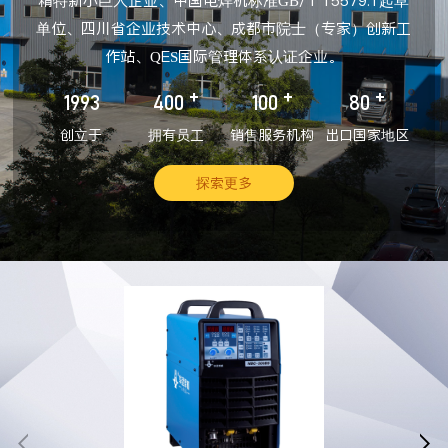
精特新小巨人企业、中国电焊机标准GB/T 15579.1起草
单位、四川省企业技术中心、成都市院士（专家）创新工
作站、QES国际管理体系认证企业。
+
+
+
1993
400
100
80
创立于
拥有员工
销售服务机构
出口国家地区
探索更多

