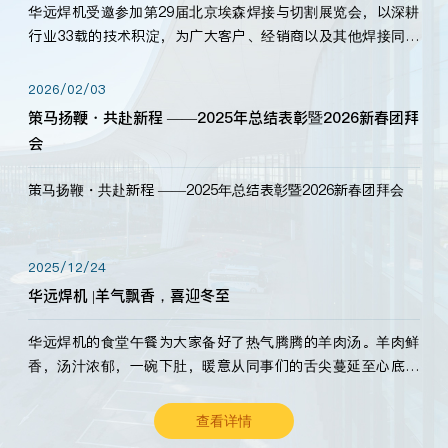
华远焊机受邀参加第29届北京埃森焊接与切割展览会，以深耕
行业33载的技术积淀，为广大客户、经销商以及其他焊接同仁
带来全新的产品展示，诚邀各界嘉宾莅临体验、交流共赢！
2026/02/03
策马扬鞭・共赴新程 ——2025年总结表彰暨2026新春团拜
会
策马扬鞭・共赴新程 ——2025年总结表彰暨2026新春团拜会
2025/12/24
华远焊机 |羊气飘香，喜迎冬至
华远焊机的食堂午餐为大家备好了热气腾腾的羊肉汤。羊肉鲜
香，汤汁浓郁，一碗下肚，暖意从同事们的舌尖蔓延至心底。
愿这份暖意，伴你度过长冬。祝大家冬至安康，温暖常伴！
查看详情