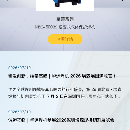
至善系列
NBC-500BS 逆变式气体保护焊机
查看详情
2026/07/10
研发创新，续攀高峰｜华远焊机 2026 埃森展圆满收官！
作为全球焊割领域极具影响力的行业盛会，第 29 届北京・埃森
焊接与切割展览会于 7 月 2 日在深圳国际会展中心正式落下帷
幕。深耕焊割领域33余年，华远焊机始终以“要做就做最好”为
标准，持之以恒研发新产品、新技术。新老客户、行业伙伴、
2026/07/10
海内外客户为目睹公司发布的新产…
诚邀莅临｜华远焊机参展2026深圳埃森焊接切割展览会