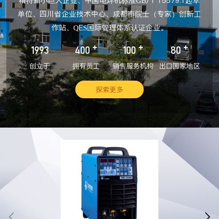
精特新小巨人企业、中国电焊机标准GB/T 15579.1起草
单位、四川省企业技术中心、成都市院士（专家）创新工
作站、QES国际管理体系认证企业。
+
+
+
1993
400
100
80
创立于
拥有员工
销售服务机构
出口国家地区
探索更多

