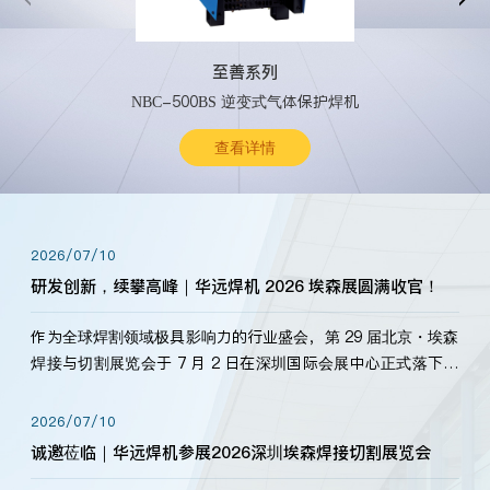
至善系列
NBC-500BS 逆变式气体保护焊机
查看详情
2026/07/10
研发创新，续攀高峰｜华远焊机 2026 埃森展圆满收官！
作为全球焊割领域极具影响力的行业盛会，第 29 届北京・埃森
焊接与切割展览会于 7 月 2 日在深圳国际会展中心正式落下帷
幕。深耕焊割领域33余年，华远焊机始终以“要做就做最好”为
标准，持之以恒研发新产品、新技术。新老客户、行业伙伴、
2026/07/10
海内外客户为目睹公司发布的新产…
诚邀莅临｜华远焊机参展2026深圳埃森焊接切割展览会