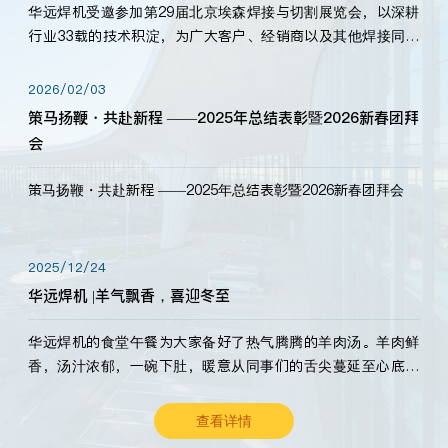
华远焊机受邀参加第29届北京埃森焊接与切割展览会，以深耕
行业33载的技术积淀，为广大客户、经销商以及其他焊接同仁
带来全新的产品展示，诚邀各界嘉宾莅临体验、交流共赢！
2026/02/03
策马扬鞭・共赴新程 ——2025年总结表彰暨2026新春团拜
会
策马扬鞭・共赴新程 ——2025年总结表彰暨2026新春团拜会
2025/12/24
华远焊机 |羊气飘香，喜迎冬至
华远焊机的食堂午餐为大家备好了热气腾腾的羊肉汤。羊肉鲜
香，汤汁浓郁，一碗下肚，暖意从同事们的舌尖蔓延至心底。
愿这份暖意，伴你度过长冬。祝大家冬至安康，温暖常伴！
查看详情