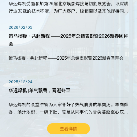
华远焊机受邀参加第29届北京埃森焊接与切割展览会，以深耕
行业33载的技术积淀，为广大客户、经销商以及其他焊接同仁
带来全新的产品展示，诚邀各界嘉宾莅临体验、交流共赢！
2026/02/03
策马扬鞭・共赴新程 ——2025年总结表彰暨2026新春团拜
会
策马扬鞭・共赴新程 ——2025年总结表彰暨2026新春团拜会
2025/12/24
华远焊机 |羊气飘香，喜迎冬至
华远焊机的食堂午餐为大家备好了热气腾腾的羊肉汤。羊肉鲜
香，汤汁浓郁，一碗下肚，暖意从同事们的舌尖蔓延至心底。
愿这份暖意，伴你度过长冬。祝大家冬至安康，温暖常伴！
查看详情