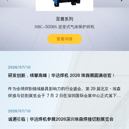
至善系列
NBC-500BS 逆变式气体保护焊机
查看详情
2026/07/10
研发创新，续攀高峰｜华远焊机 2026 埃森展圆满收官！
作为全球焊割领域极具影响力的行业盛会，第 29 届北京・埃森
焊接与切割展览会于 7 月 2 日在深圳国际会展中心正式落下帷
幕。深耕焊割领域33余年，华远焊机始终以“要做就做最好”为
标准，持之以恒研发新产品、新技术。新老客户、行业伙伴、
2026/07/10
海内外客户为目睹公司发布的新产…
诚邀莅临｜华远焊机参展2026深圳埃森焊接切割展览会