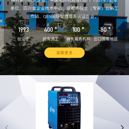
精特新小巨人企业、中国电焊机标准GB/T 15579.1起草
单位、四川省企业技术中心、成都市院士（专家）创新工
作站、QES国际管理体系认证企业。
+
+
+
1993
400
100
80
创立于
拥有员工
销售服务机构
出口国家地区
探索更多

