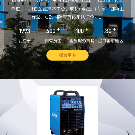
精特新小巨人企业、中国电焊机标准GB/T 15579.1起草
单位、四川省企业技术中心、成都市院士（专家）创新工
作站、QES国际管理体系认证企业。
+
+
+
1993
400
100
80
创立于
拥有员工
销售服务机构
出口国家地区
探索更多

