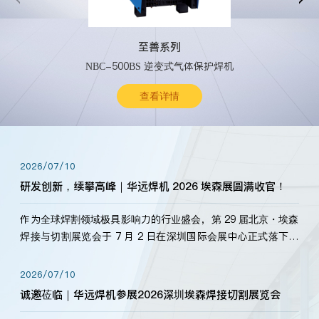
至善系列
NBC-500BS 逆变式气体保护焊机
查看详情
2026/07/10
研发创新，续攀高峰｜华远焊机 2026 埃森展圆满收官！
作为全球焊割领域极具影响力的行业盛会，第 29 届北京・埃森
焊接与切割展览会于 7 月 2 日在深圳国际会展中心正式落下帷
幕。深耕焊割领域33余年，华远焊机始终以“要做就做最好”为
标准，持之以恒研发新产品、新技术。新老客户、行业伙伴、
2026/07/10
海内外客户为目睹公司发布的新产…
诚邀莅临｜华远焊机参展2026深圳埃森焊接切割展览会