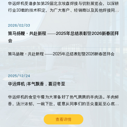
华远焊机受邀参加第29届北京埃森焊接与切割展览会，以深耕
行业33载的技术积淀，为广大客户、经销商以及其他焊接同仁
带来全新的产品展示，诚邀各界嘉宾莅临体验、交流共赢！
2026/02/03
策马扬鞭・共赴新程 ——2025年总结表彰暨2026新春团拜
会
策马扬鞭・共赴新程 ——2025年总结表彰暨2026新春团拜会
2025/12/24
华远焊机 |羊气飘香，喜迎冬至
华远焊机的食堂午餐为大家备好了热气腾腾的羊肉汤。羊肉鲜
香，汤汁浓郁，一碗下肚，暖意从同事们的舌尖蔓延至心底。
愿这份暖意，伴你度过长冬。祝大家冬至安康，温暖常伴！
查看详情