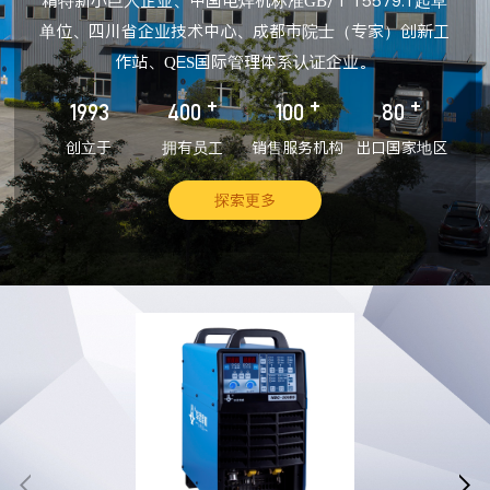
精特新小巨人企业、中国电焊机标准GB/T 15579.1起草
单位、四川省企业技术中心、成都市院士（专家）创新工
作站、QES国际管理体系认证企业。
+
+
+
1993
400
100
80
创立于
拥有员工
销售服务机构
出口国家地区
探索更多

