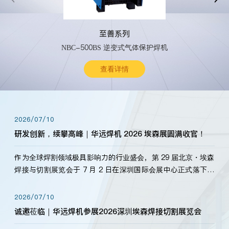
至善系列
NBC-500BS 逆变式气体保护焊机
查看详情
2026/07/10
研发创新，续攀高峰｜华远焊机 2026 埃森展圆满收官！
作为全球焊割领域极具影响力的行业盛会，第 29 届北京・埃森
焊接与切割展览会于 7 月 2 日在深圳国际会展中心正式落下帷
幕。深耕焊割领域33余年，华远焊机始终以“要做就做最好”为
标准，持之以恒研发新产品、新技术。新老客户、行业伙伴、
2026/07/10
海内外客户为目睹公司发布的新产…
诚邀莅临｜华远焊机参展2026深圳埃森焊接切割展览会