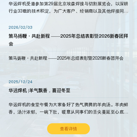
华远焊机受邀参加第29届北京埃森焊接与切割展览会，以深耕
行业33载的技术积淀，为广大客户、经销商以及其他焊接同仁
带来全新的产品展示，诚邀各界嘉宾莅临体验、交流共赢！
2026/02/03
策马扬鞭・共赴新程 ——2025年总结表彰暨2026新春团拜
会
策马扬鞭・共赴新程 ——2025年总结表彰暨2026新春团拜会
2025/12/24
华远焊机 |羊气飘香，喜迎冬至
华远焊机的食堂午餐为大家备好了热气腾腾的羊肉汤。羊肉鲜
香，汤汁浓郁，一碗下肚，暖意从同事们的舌尖蔓延至心底。
愿这份暖意，伴你度过长冬。祝大家冬至安康，温暖常伴！
查看详情