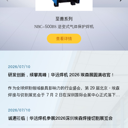
至善系列
NBC-500BS 逆变式气体保护焊机
查看详情
2026/07/10
研发创新，续攀高峰｜华远焊机 2026 埃森展圆满收官！
作为全球焊割领域极具影响力的行业盛会，第 29 届北京・埃森
焊接与切割展览会于 7 月 2 日在深圳国际会展中心正式落下帷
幕。深耕焊割领域33余年，华远焊机始终以“要做就做最好”为
标准，持之以恒研发新产品、新技术。新老客户、行业伙伴、
2026/07/10
海内外客户为目睹公司发布的新产…
诚邀莅临｜华远焊机参展2026深圳埃森焊接切割展览会