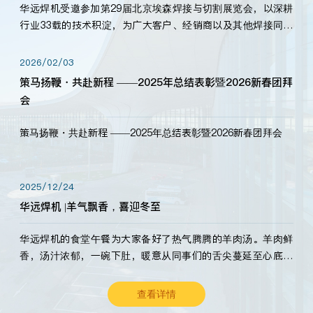
华远焊机受邀参加第29届北京埃森焊接与切割展览会，以深耕
行业33载的技术积淀，为广大客户、经销商以及其他焊接同仁
带来全新的产品展示，诚邀各界嘉宾莅临体验、交流共赢！
2026/02/03
策马扬鞭・共赴新程 ——2025年总结表彰暨2026新春团拜
会
策马扬鞭・共赴新程 ——2025年总结表彰暨2026新春团拜会
2025/12/24
华远焊机 |羊气飘香，喜迎冬至
华远焊机的食堂午餐为大家备好了热气腾腾的羊肉汤。羊肉鲜
香，汤汁浓郁，一碗下肚，暖意从同事们的舌尖蔓延至心底。
愿这份暖意，伴你度过长冬。祝大家冬至安康，温暖常伴！
查看详情