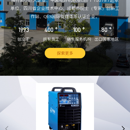
精特新小巨人企业、中国电焊机标准GB/T 15579.1起草
单位、四川省企业技术中心、成都市院士（专家）创新工
作站、QES国际管理体系认证企业。
+
+
+
1993
400
100
80
创立于
拥有员工
销售服务机构
出口国家地区
探索更多

