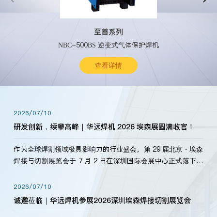
至善系列
NBC-500BS 逆变式气体保护焊机
查看详情
2026/07/10
研发创新，续攀高峰｜华远焊机 2026 埃森展圆满收官！
作为全球焊割领域极具影响力的行业盛会，第 29 届北京・埃森
焊接与切割展览会于 7 月 2 日在深圳国际会展中心正式落下帷
幕。深耕焊割领域33余年，华远焊机始终以“要做就做最好”为
标准，持之以恒研发新产品、新技术。新老客户、行业伙伴、
2026/07/10
海内外客户为目睹公司发布的新产…
诚邀莅临｜华远焊机参展2026深圳埃森焊接切割展览会