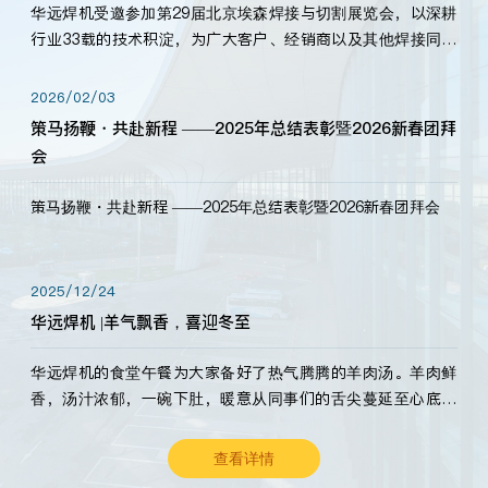
华远焊机受邀参加第29届北京埃森焊接与切割展览会，以深耕
行业33载的技术积淀，为广大客户、经销商以及其他焊接同仁
带来全新的产品展示，诚邀各界嘉宾莅临体验、交流共赢！
2026/02/03
策马扬鞭・共赴新程 ——2025年总结表彰暨2026新春团拜
会
策马扬鞭・共赴新程 ——2025年总结表彰暨2026新春团拜会
2025/12/24
华远焊机 |羊气飘香，喜迎冬至
华远焊机的食堂午餐为大家备好了热气腾腾的羊肉汤。羊肉鲜
香，汤汁浓郁，一碗下肚，暖意从同事们的舌尖蔓延至心底。
愿这份暖意，伴你度过长冬。祝大家冬至安康，温暖常伴！
查看详情