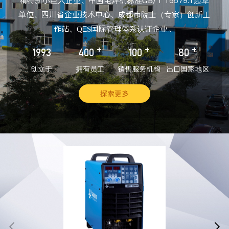
精特新小巨人企业、中国电焊机标准GB/T 15579.1起草
单位、四川省企业技术中心、成都市院士（专家）创新工
作站、QES国际管理体系认证企业。
+
+
+
1993
400
100
80
创立于
拥有员工
销售服务机构
出口国家地区
探索更多

