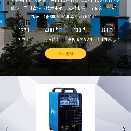
精特新小巨人企业、中国电焊机标准GB/T 15579.1起草
单位、四川省企业技术中心、成都市院士（专家）创新工
作站、QES国际管理体系认证企业。
+
+
+
1993
400
100
80
创立于
拥有员工
销售服务机构
出口国家地区
探索更多

