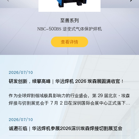
至善系列
NBC-500BS 逆变式气体保护焊机
查看详情
2026/07/10
研发创新，续攀高峰｜华远焊机 2026 埃森展圆满收官！
作为全球焊割领域极具影响力的行业盛会，第 29 届北京・埃森
焊接与切割展览会于 7 月 2 日在深圳国际会展中心正式落下帷
幕。深耕焊割领域33余年，华远焊机始终以“要做就做最好”为
标准，持之以恒研发新产品、新技术。新老客户、行业伙伴、
2026/07/10
海内外客户为目睹公司发布的新产…
诚邀莅临｜华远焊机参展2026深圳埃森焊接切割展览会