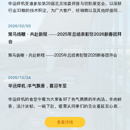
华远焊机受邀参加第29届北京埃森焊接与切割展览会，以深耕
行业33载的技术积淀，为广大客户、经销商以及其他焊接同仁
带来全新的产品展示，诚邀各界嘉宾莅临体验、交流共赢！
2026/02/03
策马扬鞭・共赴新程 ——2025年总结表彰暨2026新春团拜
会
策马扬鞭・共赴新程 ——2025年总结表彰暨2026新春团拜会
2025/12/24
华远焊机 |羊气飘香，喜迎冬至
华远焊机的食堂午餐为大家备好了热气腾腾的羊肉汤。羊肉鲜
香，汤汁浓郁，一碗下肚，暖意从同事们的舌尖蔓延至心底。
愿这份暖意，伴你度过长冬。祝大家冬至安康，温暖常伴！
查看详情