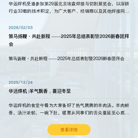
华远焊机受邀参加第29届北京埃森焊接与切割展览会，以深耕
行业33载的技术积淀，为广大客户、经销商以及其他焊接同仁
带来全新的产品展示，诚邀各界嘉宾莅临体验、交流共赢！
2026/02/03
策马扬鞭・共赴新程 ——2025年总结表彰暨2026新春团拜
会
策马扬鞭・共赴新程 ——2025年总结表彰暨2026新春团拜会
2025/12/24
华远焊机 |羊气飘香，喜迎冬至
华远焊机的食堂午餐为大家备好了热气腾腾的羊肉汤。羊肉鲜
香，汤汁浓郁，一碗下肚，暖意从同事们的舌尖蔓延至心底。
愿这份暖意，伴你度过长冬。祝大家冬至安康，温暖常伴！
查看详情