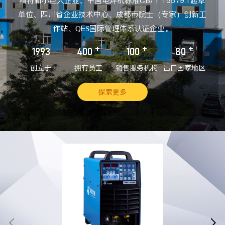
精特新小巨人企业、中国电焊机标准GB/T 15579.1起草
单位、四川省企业技术中心、成都市院士（专家）创新工
作站、QES国际管理体系认证企业。
+
+
+
1993
400
100
80
创立于
拥有员工
销售服务机构
出口国家地区
探索更多

