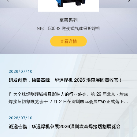
至善系列
NBC-500BS 逆变式气体保护焊机
查看详情
2026/07/10
研发创新，续攀高峰｜华远焊机 2026 埃森展圆满收官！
作为全球焊割领域极具影响力的行业盛会，第 29 届北京・埃森
焊接与切割展览会于 7 月 2 日在深圳国际会展中心正式落下帷
幕。深耕焊割领域33余年，华远焊机始终以“要做就做最好”为
标准，持之以恒研发新产品、新技术。新老客户、行业伙伴、
2026/07/10
海内外客户为目睹公司发布的新产…
诚邀莅临｜华远焊机参展2026深圳埃森焊接切割展览会