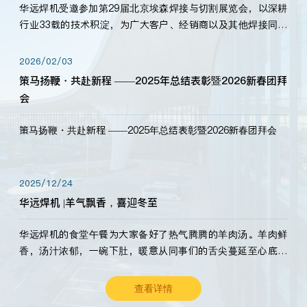
华远焊机受邀参加第29届北京埃森焊接与切割展览会，以深耕
行业33载的技术积淀，为广大客户、经销商以及其他焊接同仁
带来全新的产品展示，诚邀各界嘉宾莅临体验、交流共赢！
2026/02/03
策马扬鞭・共赴新程 ——2025年总结表彰暨2026新春团拜
会
策马扬鞭・共赴新程 ——2025年总结表彰暨2026新春团拜会
2025/12/24
华远焊机 |羊气飘香，喜迎冬至
华远焊机的食堂午餐为大家备好了热气腾腾的羊肉汤。羊肉鲜
香，汤汁浓郁，一碗下肚，暖意从同事们的舌尖蔓延至心底。
愿这份暖意，伴你度过长冬。祝大家冬至安康，温暖常伴！
查看详情