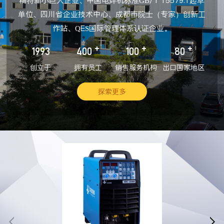
精特新小巨人企业、中国电焊机标准GB/T 15579.1起草
单位、四川省企业技术中心、成都市院士（专家）创新工
作站、QES国际管理体系认证企业。
+
+
+
1993
400
100
80
创立于
拥有员工
销售服务机构
出口国家地区
探索更多

