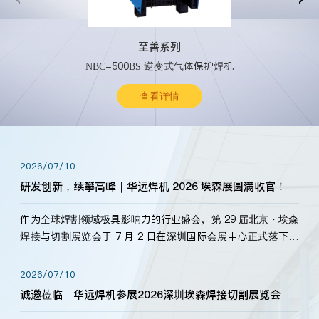
至善系列
NBC-500BS 逆变式气体保护焊机
查看详情
2026/07/10
研发创新，续攀高峰｜华远焊机 2026 埃森展圆满收官！
作为全球焊割领域极具影响力的行业盛会，第 29 届北京・埃森
焊接与切割展览会于 7 月 2 日在深圳国际会展中心正式落下帷
幕。深耕焊割领域33余年，华远焊机始终以“要做就做最好”为
标准，持之以恒研发新产品、新技术。新老客户、行业伙伴、
2026/07/10
海内外客户为目睹公司发布的新产…
诚邀莅临｜华远焊机参展2026深圳埃森焊接切割展览会