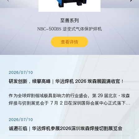
至善系列
NBC-500BS 逆变式气体保护焊机
查看详情
2026/07/10
研发创新，续攀高峰｜华远焊机 2026 埃森展圆满收官！
作为全球焊割领域极具影响力的行业盛会，第 29 届北京・埃森
焊接与切割展览会于 7 月 2 日在深圳国际会展中心正式落下帷
幕。深耕焊割领域33余年，华远焊机始终以“要做就做最好”为
标准，持之以恒研发新产品、新技术。新老客户、行业伙伴、
2026/07/10
海内外客户为目睹公司发布的新产…
诚邀莅临｜华远焊机参展2026深圳埃森焊接切割展览会