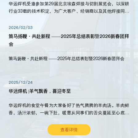
华远焊机受邀参加第29届北京埃森焊接与切割展览会，以深耕
行业33载的技术积淀，为广大客户、经销商以及其他焊接同仁
带来全新的产品展示，诚邀各界嘉宾莅临体验、交流共赢！
2026/02/03
策马扬鞭・共赴新程 ——2025年总结表彰暨2026新春团拜
会
策马扬鞭・共赴新程 ——2025年总结表彰暨2026新春团拜会
2025/12/24
华远焊机 |羊气飘香，喜迎冬至
华远焊机的食堂午餐为大家备好了热气腾腾的羊肉汤。羊肉鲜
香，汤汁浓郁，一碗下肚，暖意从同事们的舌尖蔓延至心底。
愿这份暖意，伴你度过长冬。祝大家冬至安康，温暖常伴！
查看详情