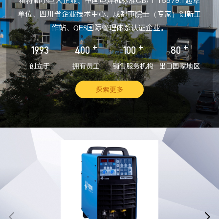
精特新小巨人企业、中国电焊机标准GB/T 15579.1起草
单位、四川省企业技术中心、成都市院士（专家）创新工
作站、QES国际管理体系认证企业。
+
+
+
1993
400
100
80
创立于
拥有员工
销售服务机构
出口国家地区
探索更多

