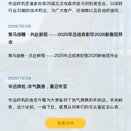
华远焊机受邀参加第29届北京埃森焊接与切割展览会，以深耕
行业33载的技术积淀，为广大客户、经销商以及其他焊接同仁
带来全新的产品展示，诚邀各界嘉宾莅临体验、交流共赢！
2026/02/03
策马扬鞭・共赴新程 ——2025年总结表彰暨2026新春团拜
会
策马扬鞭・共赴新程 ——2025年总结表彰暨2026新春团拜会
2025/12/24
华远焊机 |羊气飘香，喜迎冬至
华远焊机的食堂午餐为大家备好了热气腾腾的羊肉汤。羊肉鲜
香，汤汁浓郁，一碗下肚，暖意从同事们的舌尖蔓延至心底。
愿这份暖意，伴你度过长冬。祝大家冬至安康，温暖常伴！
查看详情