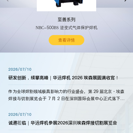
至善系列
NBC-500BS 逆变式气体保护焊机
查看详情
2026/07/10
研发创新，续攀高峰｜华远焊机 2026 埃森展圆满收官！
作为全球焊割领域极具影响力的行业盛会，第 29 届北京・埃森
焊接与切割展览会于 7 月 2 日在深圳国际会展中心正式落下帷
幕。深耕焊割领域33余年，华远焊机始终以“要做就做最好”为
标准，持之以恒研发新产品、新技术。新老客户、行业伙伴、
2026/07/10
海内外客户为目睹公司发布的新产…
诚邀莅临｜华远焊机参展2026深圳埃森焊接切割展览会