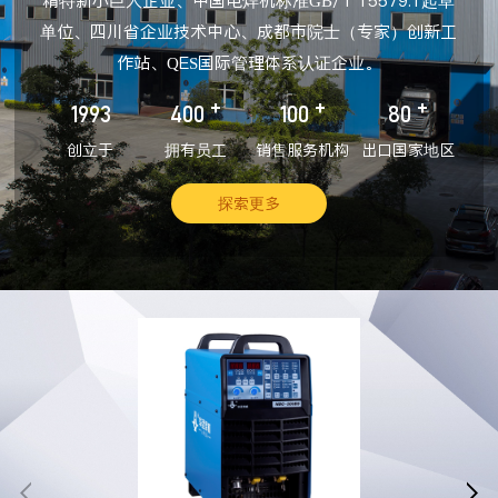
精特新小巨人企业、中国电焊机标准GB/T 15579.1起草
单位、四川省企业技术中心、成都市院士（专家）创新工
作站、QES国际管理体系认证企业。
+
+
+
1993
400
100
80
创立于
拥有员工
销售服务机构
出口国家地区
探索更多

