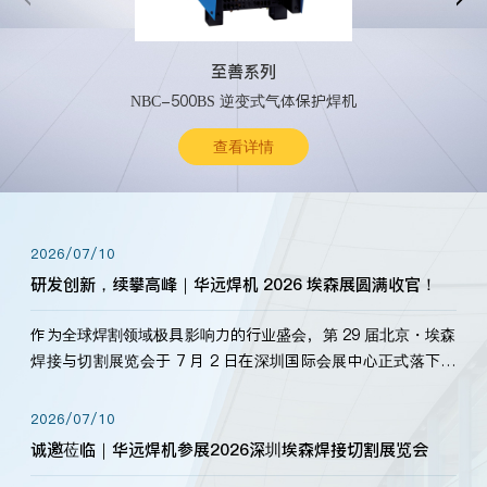
至善系列
NBC-500BS 逆变式气体保护焊机
查看详情
2026/07/10
研发创新，续攀高峰｜华远焊机 2026 埃森展圆满收官！
作为全球焊割领域极具影响力的行业盛会，第 29 届北京・埃森
焊接与切割展览会于 7 月 2 日在深圳国际会展中心正式落下帷
幕。深耕焊割领域33余年，华远焊机始终以“要做就做最好”为
标准，持之以恒研发新产品、新技术。新老客户、行业伙伴、
2026/07/10
海内外客户为目睹公司发布的新产…
诚邀莅临｜华远焊机参展2026深圳埃森焊接切割展览会