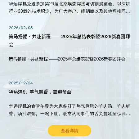
华远焊机受邀参加第29届北京埃森焊接与切割展览会，以深耕
行业33载的技术积淀，为广大客户、经销商以及其他焊接同仁
带来全新的产品展示，诚邀各界嘉宾莅临体验、交流共赢！
2026/02/03
策马扬鞭・共赴新程 ——2025年总结表彰暨2026新春团拜
会
策马扬鞭・共赴新程 ——2025年总结表彰暨2026新春团拜会
2025/12/24
华远焊机 |羊气飘香，喜迎冬至
华远焊机的食堂午餐为大家备好了热气腾腾的羊肉汤。羊肉鲜
香，汤汁浓郁，一碗下肚，暖意从同事们的舌尖蔓延至心底。
愿这份暖意，伴你度过长冬。祝大家冬至安康，温暖常伴！
查看详情