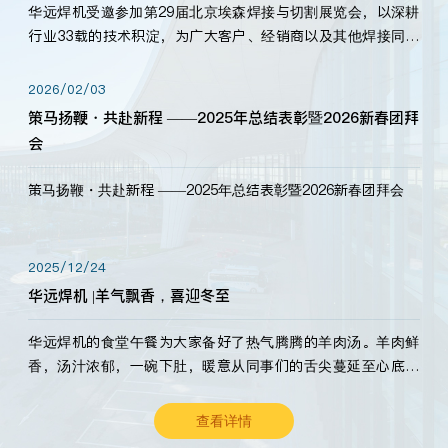
华远焊机受邀参加第29届北京埃森焊接与切割展览会，以深耕
行业33载的技术积淀，为广大客户、经销商以及其他焊接同仁
带来全新的产品展示，诚邀各界嘉宾莅临体验、交流共赢！
2026/02/03
策马扬鞭・共赴新程 ——2025年总结表彰暨2026新春团拜
会
策马扬鞭・共赴新程 ——2025年总结表彰暨2026新春团拜会
2025/12/24
华远焊机 |羊气飘香，喜迎冬至
华远焊机的食堂午餐为大家备好了热气腾腾的羊肉汤。羊肉鲜
香，汤汁浓郁，一碗下肚，暖意从同事们的舌尖蔓延至心底。
愿这份暖意，伴你度过长冬。祝大家冬至安康，温暖常伴！
查看详情