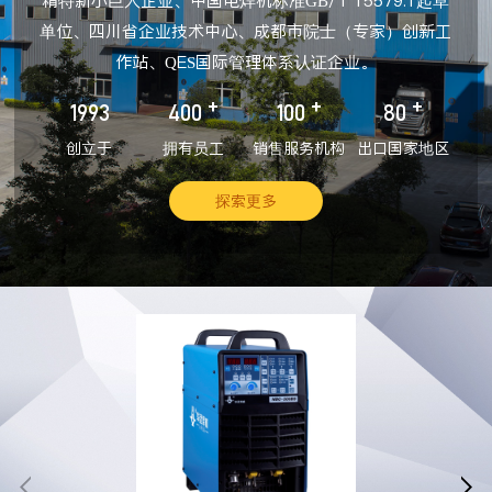
精特新小巨人企业、中国电焊机标准GB/T 15579.1起草
单位、四川省企业技术中心、成都市院士（专家）创新工
作站、QES国际管理体系认证企业。
+
+
+
1993
400
100
80
创立于
拥有员工
销售服务机构
出口国家地区
探索更多

