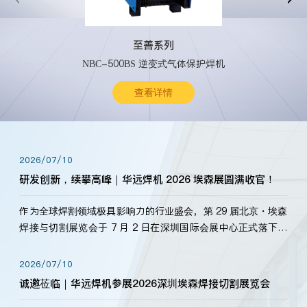
至善系列
NBC-500BS 逆变式气体保护焊机
查看详情
2026/07/10
研发创新，续攀高峰｜华远焊机 2026 埃森展圆满收官！
作为全球焊割领域极具影响力的行业盛会，第 29 届北京・埃森
焊接与切割展览会于 7 月 2 日在深圳国际会展中心正式落下帷
幕。深耕焊割领域33余年，华远焊机始终以“要做就做最好”为
标准，持之以恒研发新产品、新技术。新老客户、行业伙伴、
2026/07/10
海内外客户为目睹公司发布的新产…
诚邀莅临｜华远焊机参展2026深圳埃森焊接切割展览会