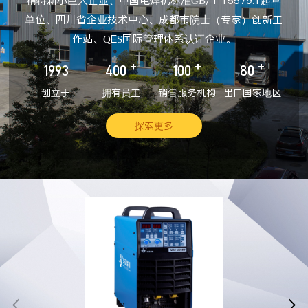
精特新小巨人企业、中国电焊机标准GB/T 15579.1起草
单位、四川省企业技术中心、成都市院士（专家）创新工
作站、QES国际管理体系认证企业。
+
+
+
1993
400
100
80
创立于
拥有员工
销售服务机构
出口国家地区
探索更多

