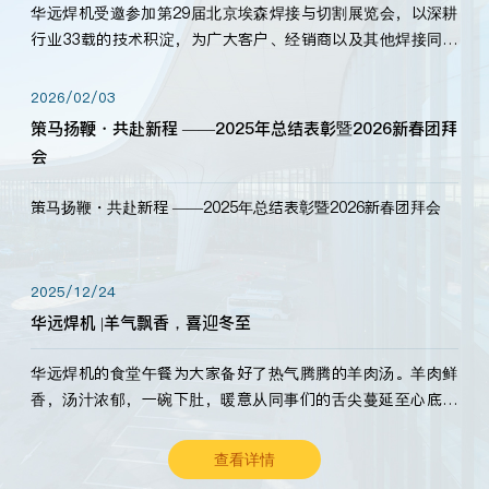
华远焊机受邀参加第29届北京埃森焊接与切割展览会，以深耕
行业33载的技术积淀，为广大客户、经销商以及其他焊接同仁
带来全新的产品展示，诚邀各界嘉宾莅临体验、交流共赢！
2026/02/03
策马扬鞭・共赴新程 ——2025年总结表彰暨2026新春团拜
会
策马扬鞭・共赴新程 ——2025年总结表彰暨2026新春团拜会
2025/12/24
华远焊机 |羊气飘香，喜迎冬至
华远焊机的食堂午餐为大家备好了热气腾腾的羊肉汤。羊肉鲜
香，汤汁浓郁，一碗下肚，暖意从同事们的舌尖蔓延至心底。
愿这份暖意，伴你度过长冬。祝大家冬至安康，温暖常伴！
查看详情