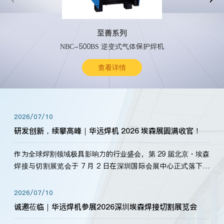
至善系列
NBC-500BS 逆变式气体保护焊机
查看详情
2026/07/10
研发创新，续攀高峰｜华远焊机 2026 埃森展圆满收官！
作为全球焊割领域极具影响力的行业盛会，第 29 届北京・埃森
焊接与切割展览会于 7 月 2 日在深圳国际会展中心正式落下帷
幕。深耕焊割领域33余年，华远焊机始终以“要做就做最好”为
标准，持之以恒研发新产品、新技术。新老客户、行业伙伴、
2026/07/10
海内外客户为目睹公司发布的新产…
诚邀莅临｜华远焊机参展2026深圳埃森焊接切割展览会