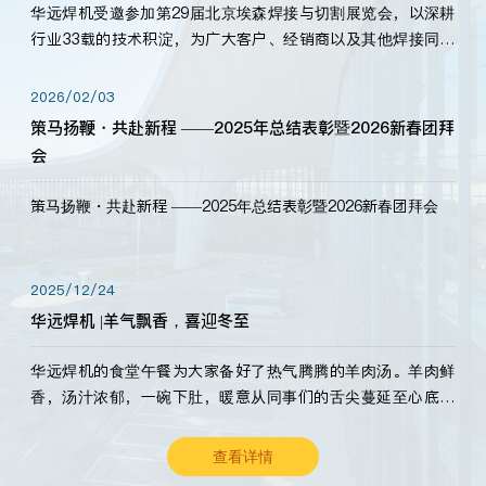
华远焊机受邀参加第29届北京埃森焊接与切割展览会，以深耕
行业33载的技术积淀，为广大客户、经销商以及其他焊接同仁
带来全新的产品展示，诚邀各界嘉宾莅临体验、交流共赢！
2026/02/03
策马扬鞭・共赴新程 ——2025年总结表彰暨2026新春团拜
会
策马扬鞭・共赴新程 ——2025年总结表彰暨2026新春团拜会
2025/12/24
华远焊机 |羊气飘香，喜迎冬至
华远焊机的食堂午餐为大家备好了热气腾腾的羊肉汤。羊肉鲜
香，汤汁浓郁，一碗下肚，暖意从同事们的舌尖蔓延至心底。
愿这份暖意，伴你度过长冬。祝大家冬至安康，温暖常伴！
查看详情