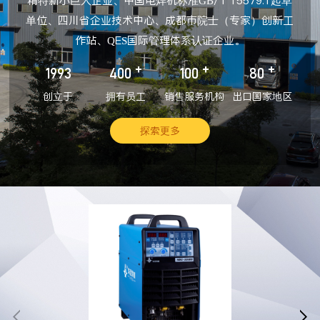
精特新小巨人企业、中国电焊机标准GB/T 15579.1起草
单位、四川省企业技术中心、成都市院士（专家）创新工
作站、QES国际管理体系认证企业。
+
+
+
1993
400
100
80
创立于
拥有员工
销售服务机构
出口国家地区
探索更多

