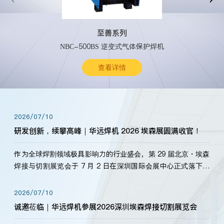
至善系列
NBC-500BS 逆变式气体保护焊机
查看详情
2026/07/10
研发创新，续攀高峰｜华远焊机 2026 埃森展圆满收官！
作为全球焊割领域极具影响力的行业盛会，第 29 届北京・埃森
焊接与切割展览会于 7 月 2 日在深圳国际会展中心正式落下帷
幕。深耕焊割领域33余年，华远焊机始终以“要做就做最好”为
标准，持之以恒研发新产品、新技术。新老客户、行业伙伴、
2026/07/10
海内外客户为目睹公司发布的新产…
诚邀莅临｜华远焊机参展2026深圳埃森焊接切割展览会