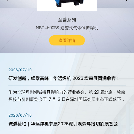
至善系列
NBC-500BS 逆变式气体保护焊机
查看详情
2026/07/10
研发创新，续攀高峰｜华远焊机 2026 埃森展圆满收官！
作为全球焊割领域极具影响力的行业盛会，第 29 届北京・埃森
焊接与切割展览会于 7 月 2 日在深圳国际会展中心正式落下帷
幕。深耕焊割领域33余年，华远焊机始终以“要做就做最好”为
标准，持之以恒研发新产品、新技术。新老客户、行业伙伴、
2026/07/10
海内外客户为目睹公司发布的新产…
诚邀莅临｜华远焊机参展2026深圳埃森焊接切割展览会