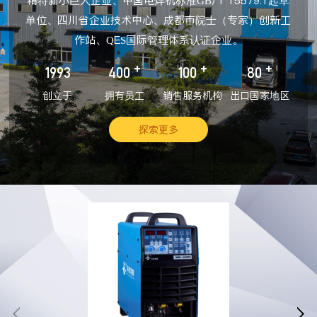
精特新小巨人企业、中国电焊机标准GB/T 15579.1起草
单位、四川省企业技术中心、成都市院士（专家）创新工
作站、QES国际管理体系认证企业。
+
+
+
1993
400
100
80
创立于
拥有员工
销售服务机构
出口国家地区
探索更多

