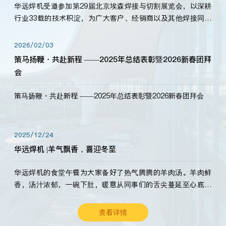
华远焊机受邀参加第29届北京埃森焊接与切割展览会，以深耕
行业33载的技术积淀，为广大客户、经销商以及其他焊接同仁
带来全新的产品展示，诚邀各界嘉宾莅临体验、交流共赢！
2026/02/03
策马扬鞭・共赴新程 ——2025年总结表彰暨2026新春团拜
会
策马扬鞭・共赴新程 ——2025年总结表彰暨2026新春团拜会
2025/12/24
华远焊机 |羊气飘香，喜迎冬至
华远焊机的食堂午餐为大家备好了热气腾腾的羊肉汤。羊肉鲜
香，汤汁浓郁，一碗下肚，暖意从同事们的舌尖蔓延至心底。
愿这份暖意，伴你度过长冬。祝大家冬至安康，温暖常伴！
查看详情