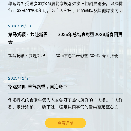
华远焊机受邀参加第29届北京埃森焊接与切割展览会，以深耕
行业33载的技术积淀，为广大客户、经销商以及其他焊接同仁
带来全新的产品展示，诚邀各界嘉宾莅临体验、交流共赢！
2026/02/03
策马扬鞭・共赴新程 ——2025年总结表彰暨2026新春团拜
会
策马扬鞭・共赴新程 ——2025年总结表彰暨2026新春团拜会
2025/12/24
华远焊机 |羊气飘香，喜迎冬至
华远焊机的食堂午餐为大家备好了热气腾腾的羊肉汤。羊肉鲜
香，汤汁浓郁，一碗下肚，暖意从同事们的舌尖蔓延至心底。
愿这份暖意，伴你度过长冬。祝大家冬至安康，温暖常伴！
查看详情