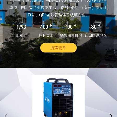
精特新小巨人企业、中国电焊机标准GB/T 15579.1起草
单位、四川省企业技术中心、成都市院士（专家）创新工
作站、QES国际管理体系认证企业。
+
+
+
1993
400
100
80
创立于
拥有员工
销售服务机构
出口国家地区
探索更多

