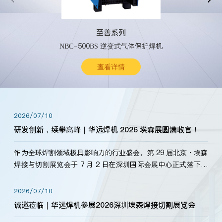
至善系列
NBC-500BS 逆变式气体保护焊机
查看详情
2026/07/10
研发创新，续攀高峰｜华远焊机 2026 埃森展圆满收官！
作为全球焊割领域极具影响力的行业盛会，第 29 届北京・埃森
焊接与切割展览会于 7 月 2 日在深圳国际会展中心正式落下帷
幕。深耕焊割领域33余年，华远焊机始终以“要做就做最好”为
标准，持之以恒研发新产品、新技术。新老客户、行业伙伴、
2026/07/10
海内外客户为目睹公司发布的新产…
诚邀莅临｜华远焊机参展2026深圳埃森焊接切割展览会