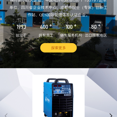
精特新小巨人企业、中国电焊机标准GB/T 15579.1起草
单位、四川省企业技术中心、成都市院士（专家）创新工
作站、QES国际管理体系认证企业。
+
+
+
1993
400
100
80
创立于
拥有员工
销售服务机构
出口国家地区
探索更多

