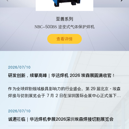
至善系列
NBC-500BS 逆变式气体保护焊机
查看详情
2026/07/10
研发创新，续攀高峰｜华远焊机 2026 埃森展圆满收官！
作为全球焊割领域极具影响力的行业盛会，第 29 届北京・埃森
焊接与切割展览会于 7 月 2 日在深圳国际会展中心正式落下帷
幕。深耕焊割领域33余年，华远焊机始终以“要做就做最好”为
标准，持之以恒研发新产品、新技术。新老客户、行业伙伴、
2026/07/10
海内外客户为目睹公司发布的新产…
诚邀莅临｜华远焊机参展2026深圳埃森焊接切割展览会