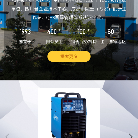
精特新小巨人企业、中国电焊机标准GB/T 15579.1起草
单位、四川省企业技术中心、成都市院士（专家）创新工
作站、QES国际管理体系认证企业。
+
+
+
1993
400
100
80
创立于
拥有员工
销售服务机构
出口国家地区
探索更多

