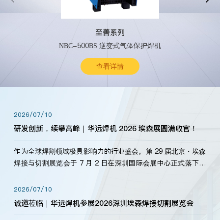
至善系列
NBC-500BS 逆变式气体保护焊机
查看详情
2026/07/10
研发创新，续攀高峰｜华远焊机 2026 埃森展圆满收官！
作为全球焊割领域极具影响力的行业盛会，第 29 届北京・埃森
焊接与切割展览会于 7 月 2 日在深圳国际会展中心正式落下帷
幕。深耕焊割领域33余年，华远焊机始终以“要做就做最好”为
标准，持之以恒研发新产品、新技术。新老客户、行业伙伴、
2026/07/10
海内外客户为目睹公司发布的新产…
诚邀莅临｜华远焊机参展2026深圳埃森焊接切割展览会