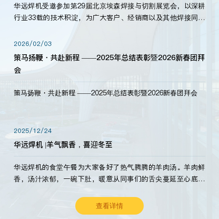
华远焊机受邀参加第29届北京埃森焊接与切割展览会，以深耕
行业33载的技术积淀，为广大客户、经销商以及其他焊接同仁
带来全新的产品展示，诚邀各界嘉宾莅临体验、交流共赢！
2026/02/03
策马扬鞭・共赴新程 ——2025年总结表彰暨2026新春团拜
会
策马扬鞭・共赴新程 ——2025年总结表彰暨2026新春团拜会
2025/12/24
华远焊机 |羊气飘香，喜迎冬至
华远焊机的食堂午餐为大家备好了热气腾腾的羊肉汤。羊肉鲜
香，汤汁浓郁，一碗下肚，暖意从同事们的舌尖蔓延至心底。
愿这份暖意，伴你度过长冬。祝大家冬至安康，温暖常伴！
查看详情