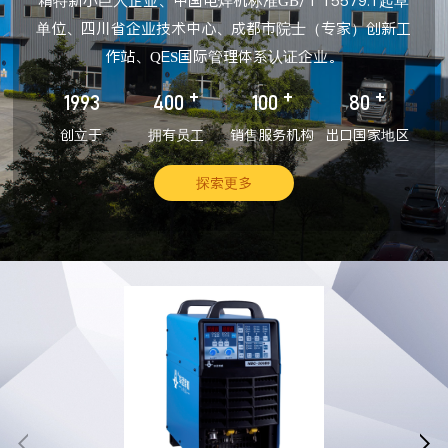
精特新小巨人企业、中国电焊机标准GB/T 15579.1起草
单位、四川省企业技术中心、成都市院士（专家）创新工
作站、QES国际管理体系认证企业。
+
+
+
1993
400
100
80
创立于
拥有员工
销售服务机构
出口国家地区
探索更多

