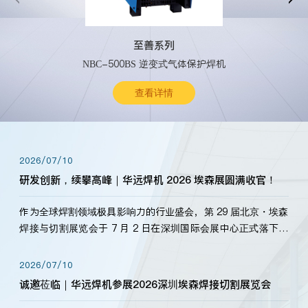
至善系列
NBC-500BS 逆变式气体保护焊机
查看详情
2026/07/10
研发创新，续攀高峰｜华远焊机 2026 埃森展圆满收官！
作为全球焊割领域极具影响力的行业盛会，第 29 届北京・埃森
焊接与切割展览会于 7 月 2 日在深圳国际会展中心正式落下帷
幕。深耕焊割领域33余年，华远焊机始终以“要做就做最好”为
标准，持之以恒研发新产品、新技术。新老客户、行业伙伴、
2026/07/10
海内外客户为目睹公司发布的新产…
诚邀莅临｜华远焊机参展2026深圳埃森焊接切割展览会