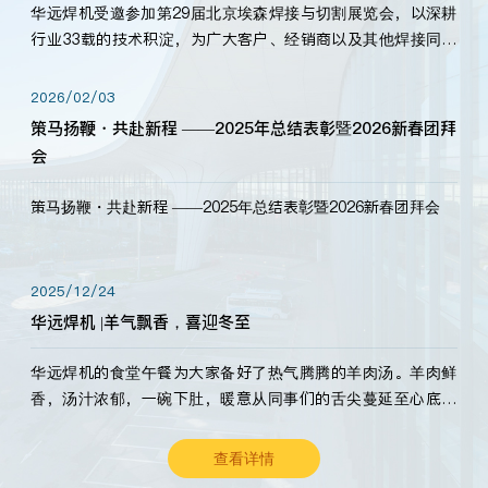
华远焊机受邀参加第29届北京埃森焊接与切割展览会，以深耕
行业33载的技术积淀，为广大客户、经销商以及其他焊接同仁
带来全新的产品展示，诚邀各界嘉宾莅临体验、交流共赢！
2026/02/03
策马扬鞭・共赴新程 ——2025年总结表彰暨2026新春团拜
会
策马扬鞭・共赴新程 ——2025年总结表彰暨2026新春团拜会
2025/12/24
华远焊机 |羊气飘香，喜迎冬至
华远焊机的食堂午餐为大家备好了热气腾腾的羊肉汤。羊肉鲜
香，汤汁浓郁，一碗下肚，暖意从同事们的舌尖蔓延至心底。
愿这份暖意，伴你度过长冬。祝大家冬至安康，温暖常伴！
查看详情