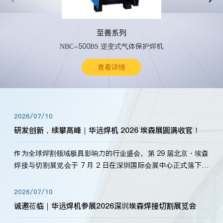
至善系列
NBC-500BS 逆变式气体保护焊机
查看详情
2026/07/10
研发创新，续攀高峰｜华远焊机 2026 埃森展圆满收官！
作为全球焊割领域极具影响力的行业盛会，第 29 届北京・埃森
焊接与切割展览会于 7 月 2 日在深圳国际会展中心正式落下帷
幕。深耕焊割领域33余年，华远焊机始终以“要做就做最好”为
标准，持之以恒研发新产品、新技术。新老客户、行业伙伴、
2026/07/10
海内外客户为目睹公司发布的新产…
诚邀莅临｜华远焊机参展2026深圳埃森焊接切割展览会