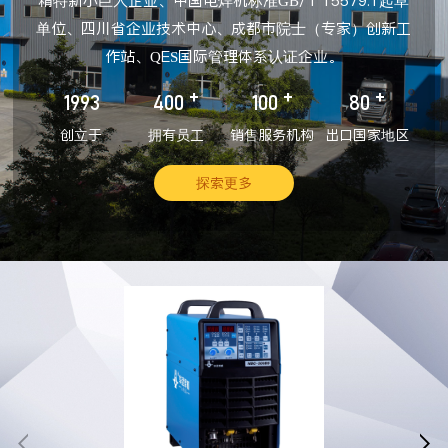
精特新小巨人企业、中国电焊机标准GB/T 15579.1起草
单位、四川省企业技术中心、成都市院士（专家）创新工
作站、QES国际管理体系认证企业。
+
+
+
1993
400
100
80
创立于
拥有员工
销售服务机构
出口国家地区
探索更多

