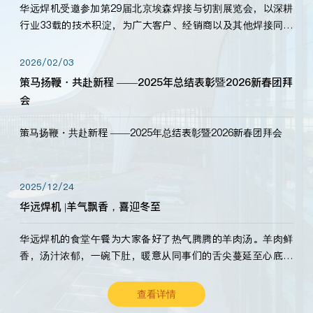
华远焊机受邀参加第29届北京埃森焊接与切割展览会，以深耕
行业33载的技术积淀，为广大客户、经销商以及其他焊接同仁
带来全新的产品展示，诚邀各界嘉宾莅临体验、交流共赢！
2026/02/03
策马扬鞭・共赴新程 ——2025年总结表彰暨2026新春团拜
会
策马扬鞭・共赴新程 ——2025年总结表彰暨2026新春团拜会
2025/12/24
华远焊机 |羊气飘香，喜迎冬至
华远焊机的食堂午餐为大家备好了热气腾腾的羊肉汤。羊肉鲜
香，汤汁浓郁，一碗下肚，暖意从同事们的舌尖蔓延至心底。
愿这份暖意，伴你度过长冬。祝大家冬至安康，温暖常伴！
查看详情